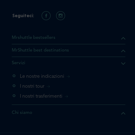
Seguiteci:
Mrshuttle bestsellers
MrShuttle best destinations
he il prodotto che state
Servizi
ente nel vostro carrello. Se
iungerlo nuovamente, la
Le nostre indicazioni
 direttamente al carrello e
I nostri tour
 la prenotazione.
I nostri trasferimenti
questo prodotto
Chi siamo
e la prenotazione