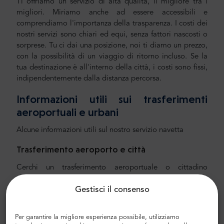
Ti offriamo un servizio di alta qualità, il migliore tra i
migliori. Miriamo anche ad essere accessibili e
comprendiamo l'importanza della trasparenza. I costi dei
nostri servizi sono chiari ed equi, senza fattori nascosti o
sorprese. Tu ci dai una posizione, noi ti diamo un prezzo,
con la possibilità di un viaggio di ritorno incluso. Se la
tua destinazione è all'interno della città, i costi sono fissi,
indipendentemente dalla distanza percorsa.
Informazioni utili sui trasferimenti
aeroportuali e urbani
Alcune informazioni utili sul nostro servizio navetta
Trasferimento aeroporto e città
Cerchi un trasferimento aeroportuale o cittadino
affidabile e conveniente? Prenotane uno con Mr.Shuttle,
Gestisci il consenso
una scelta di viaggiatori dagli utenti di Trip-Advisor.
Offriamo il trasporto porta a porta in minivan e minibus
Mercedes-Benz nuovi, moderni e confortevoli con aria
Per garantire la migliore esperienza possibile, utilizziamo
condizionata. Il nostro equipaggio è composto da autisti