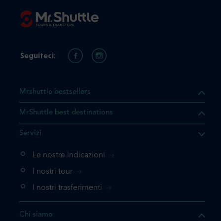
Seguiteci:
Mrshuttle bestsellers
MrShuttle best destinations
he il prodotto che state
Servizi
ente nel vostro carrello. Se
iungerlo nuovamente, la
Le nostre indicazioni
 direttamente al carrello e
I nostri tour
 la prenotazione.
I nostri trasferimenti
questo prodotto
Chi siamo