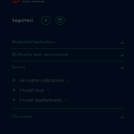
Seguiteci:
Mrshuttle bestsellers
MrShuttle best destinations
he il prodotto che state
Servizi
ente nel vostro carrello. Se
iungerlo nuovamente, la
Le nostre indicazioni
 direttamente al carrello e
I nostri tour
 la prenotazione.
I nostri trasferimenti
questo prodotto
Chi siamo
e la prenotazione