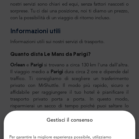
nostri servizi sono chiari ed equi, senza fattori nascosti o
sorprese. Tu ci dai una posizione, noi ti diamo un prezzo,
con la possibilità di un viaggio di ritorno incluso.
Informazioni utili
Informazioni utili sui nostri servizi di trasporto.
Quanto dista Le Mans
da Parigi
?
Orlean
e
Parigi
si trovano a circa 130 km l'una dall'altra.
Il viaggio medio a
Parigi
dura circa 2 ore e dipende dal
traffico. Ti consigliamo di scegliere un trasferimento
privato con MrShuttle. Il modo più rapido, sicuro e
affidabile per raggiungere il tuo hotel è pianificare il
trasporto privato porta a porta. In questo modo,
risparmierai un sacco di tempo poiché puoi saltare lo
spiacevole processo di capire il tuo percorso, navigare in
Gestisci il consenso
città e trovare la tua strada.
Trasferimento aeroporto e città
Per garantire la migliore esperienza possibile, utilizziamo