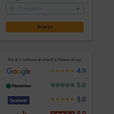
Ora
Minuto
2
viaggiatori
Confermare
:
-
+
Selezionare la data
Passeggeri
Ricerca
Ora
Minuto
Confermare
:
Più di 1 milione di clienti si fidano di noi
4.9
5.0
5.0