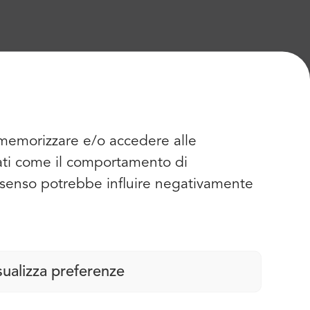
r memorizzare e/o accedere alle
dati come il comportamento di
consenso potrebbe influire negativamente
sualizza preferenze