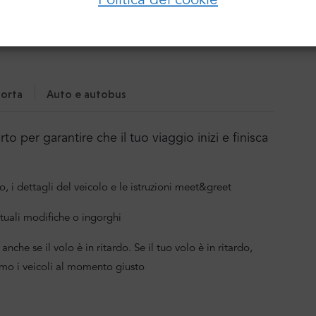
nostro servizio:
Accedi
Password:
 servizio:
Hai dimenticato la password?
orta
Auto e autobus
o per garantire che il tuo viaggio inizi e finisca
o, i dettagli del veicolo e le istruzioni meet&greet
tuali modifiche o ingorghi
anche se il volo è in ritardo. Se il tuo volo è in ritardo,
mo i veicoli al momento giusto