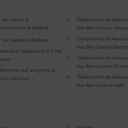
r del campo di
Trasferimento da Aeropor
centramento di Stutthof
Aviv Ben Gurion a Geru
Trasferimento da Aeropor
 del castello di Malbork
Aviv Ben Gurion a Betl
rienza di navigazione di 2 ore
Trasferimento da Aeropor
Sopot
Aviv Ben Gurion a Tel Avi
sferimento dall’aeroporto di
Trasferimento da Aeropor
zica a Danzica
Aviv Ben Gurion a Haifa
za
Alicante