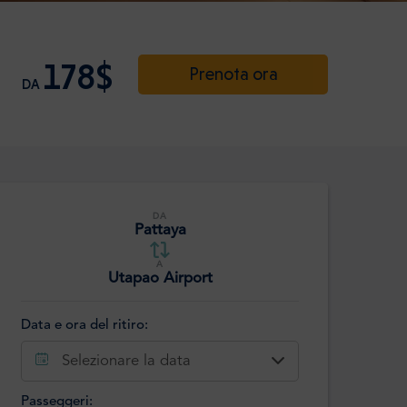
178$
Prenota ora
DA
DA
Pattaya
A
Utapao Airport
Data e ora del ritiro:
Selezionare la data
Passeggeri: