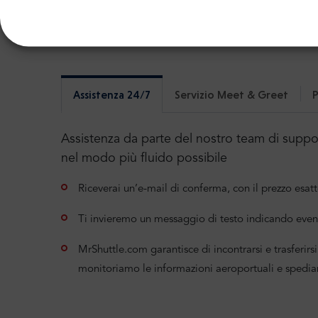
Altre informazioni utili sul 
Leggete le informazioni dettagliate sul nostro
Assistenza 24/7
Servizio Meet & Greet
P
Assistenza da parte del nostro team di support
nel modo più fluido possibile
Riceverai un’e-mail di conferma, con il prezzo esatt
Ti invieremo un messaggio di testo indicando even
MrShuttle.com garantisce di incontrarsi e trasferirsi 
monitoriamo le informazioni aeroportuali e spedia