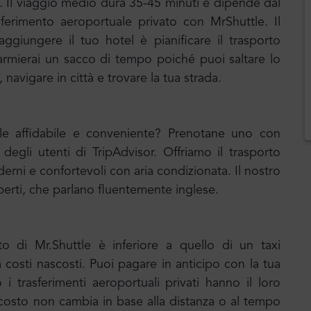
a. Il viaggio medio dura 35-45 minuti e dipende dal
asferimento aeroportuale privato con MrShuttle. Il
ggiungere il tuo hotel è pianificare il trasporto
armierai un sacco di tempo poiché puoi saltare lo
navigare in città e trovare la tua strada.
uale affidabile e conveniente? Prenotane uno con
 degli utenti di TripAdvisor. Offriamo il trasporto
erni e confortevoli con aria condizionata. Il nostro
erti, che parlano fluentemente inglese.
to di Mr.Shuttle è inferiore a quello di un taxi
a costi nascosti. Puoi pagare in anticipo con la tua
i trasferimenti aeroportuali privati hanno il loro
l costo non cambia in base alla distanza o al tempo