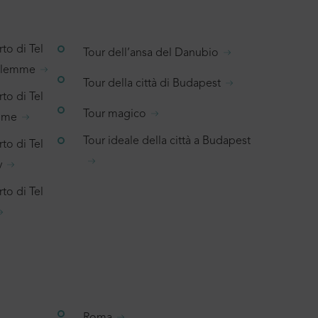
to di Tel
Tour dell’ansa del Danubio
salemme
Tour della città di Budapest
to di Tel
Tour magico
emme
Tour ideale della città a Budapest
to di Tel
v
to di Tel
Roma