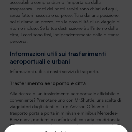
accessibili e comprendiamo l'importanza della
trasparenza. I costi dei nostri servizi sono chiari ed equi,
senza fattori nascosti o sorprese. Tu ci dai una posizione,
noi ti diamo un prezzo, con la possibilità di un viaggio di
ritorno incluso. Se la tua destinazione è all'interno della
città, i costi sono fissi, indipendentemente dalla distanza
percorsa.
Informazioni utili sui trasferimenti
aeroportuali e urbani
Informazioni utili sui nostri servizi di trasporto.
Trasferimento aeroporto e città
Alla ricerca di un trasferimento aeroportuale affidabile e
conveniente? Prenotane uno con Mr.Shuttle, una scelta di
viaggiatori dagli utenti di Trip-Advisor. Offriamo il
trasporto porta a porta in minivan e minibus Mercedes-
Benz nuovi, moderni e confortevoli con aria condizionata.
Il nostro equipaggio è composto da autisti esperti, che