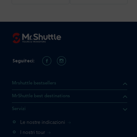
Seguiteci:
Mrshuttle bestsellers
MrShuttle best destinations
he il prodotto che state
Servizi
ente nel vostro carrello. Se
iungerlo nuovamente, la
Le nostre indicazioni
 direttamente al carrello e
I nostri tour