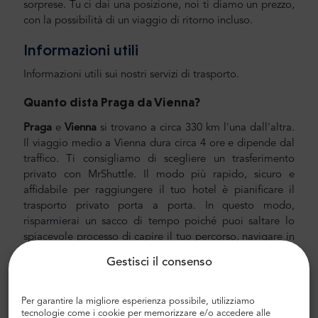
sorprese. Tu ci dai una posizione, noi ti diamo un prezzo,
con la possibilità di un viaggio di ritorno incluso.
Informazioni utili
Informazioni utili sui nostri servizi di trasporto.
Quanto dista Praga da
Vienna
?
Praga
e
Vienna
si trovano a circa 330 km l'una dall'altra.
Il viaggio medio a Vienna dura circa 4 ore e dipende dal
traffico. Ti consigliamo di scegliere un trasferimento
privato con MrShuttle. Il modo più rapido, sicuro e
affidabile per raggiungere il tuo hotel è pianificare il
trasporto privato porta a porta. In questo modo,
risparmierai un sacco di tempo poiché puoi saltare lo
spiacevole processo di capire il tuo percorso, navigare in
città e trovare la tua strada.
Gestisci il consenso
Trasferimento aeroporto e città
Per garantire la migliore esperienza possibile, utilizziamo
Alla ricerca di un trasferimento aeroportuale affidabile e
tecnologie come i cookie per memorizzare e/o accedere alle