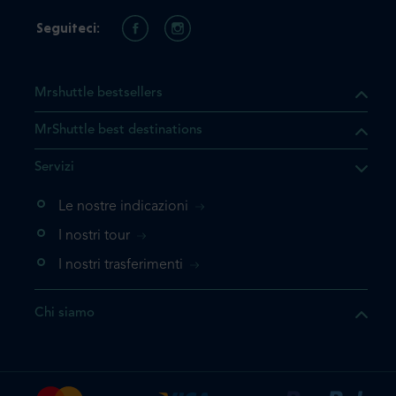
Seguiteci:
Mrshuttle bestsellers
MrShuttle best destinations
he il prodotto che state
Servizi
ente nel vostro carrello. Se
iungerlo nuovamente, la
Le nostre indicazioni
 direttamente al carrello e
I nostri tour
 la prenotazione.
I nostri trasferimenti
questo prodotto
Chi siamo
e la prenotazione