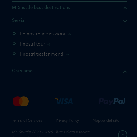
MrShuttle best destinations
he il prodotto che state
Servizi
ente nel vostro carrello. Se
iungerlo nuovamente, la
Le nostre indicazioni
 direttamente al carrello e
I nostri tour
 la prenotazione.
I nostri trasferimenti
questo prodotto
Chi siamo
e la prenotazione
Terms of Services
Privacy Policy
Mappa del sito
Mr. Shuttle 2020 - 2026. Tutti i diritti riservati.