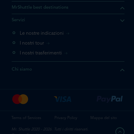
MrShuttle best destinations
he il prodotto che state
Servizi
ente nel vostro carrello. Se
iungerlo nuovamente, la
Le nostre indicazioni
 direttamente al carrello e
I nostri tour
 la prenotazione.
I nostri trasferimenti
questo prodotto
Chi siamo
e la prenotazione
Terms of Services
Privacy Policy
Mappa del sito
Mr. Shuttle 2020 - 2026. Tutti i diritti riservati.