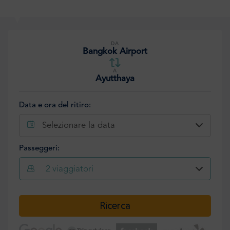
DA
Bangkok Airport
A
Ayutthaya
Data e ora del ritiro:
Selezionare la data
Passeggeri:
2
viaggiatori
Selezionare la data
Ricerca