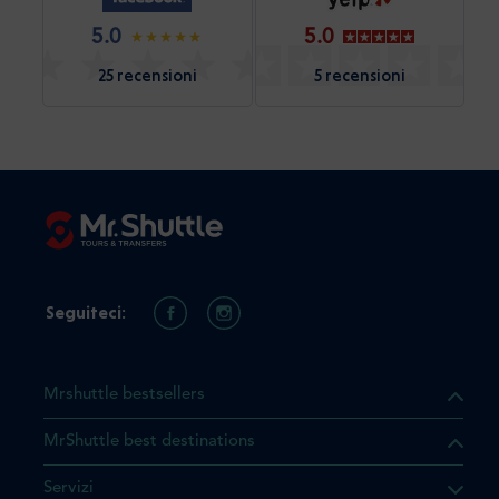
5.0
5.0
25 recensioni
5 recensioni
Seguiteci:
Mrshuttle bestsellers
MrShuttle best destinations
he il prodotto che state
Servizi