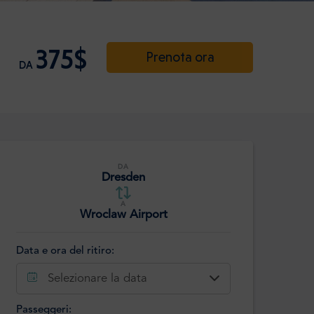
375$
Prenota ora
DA
DA
Dresden
A
Wroclaw Airport
Data e ora del ritiro:
Selezionare la data
Passeggeri: