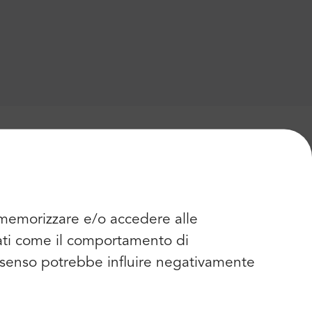
r memorizzare e/o accedere alle
dati come il comportamento di
consenso potrebbe influire negativamente