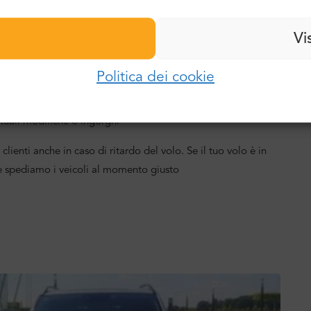
Password:
Vi
o per garantire che il tuo viaggio inizi e finisca
E-mail:
Politica dei cookie
o, i dettagli del veicolo e le istruzioni meet&greet
Accedi
Password:
tuali modifiche o ingorghi
Hai dimenticato la password?
clienti anche in caso di ritardo del volo. Se il tuo volo è in
 e spediamo i veicoli al momento giusto