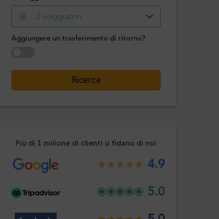
Ora
Minuto
2
viaggiatori
Confermare
:
Aggiungere un trasferimento di ritorno?
-
+
Passeggeri
Selezionare la data
Ricerca
Ora
Minuto
Confermare
:
Più di 1 milione di clienti si fidano di noi
4.9
5.0