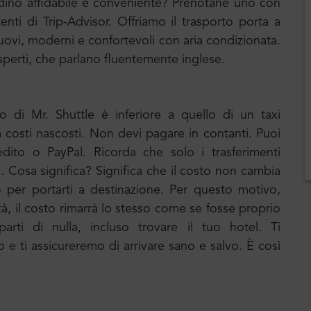
adino affidabile e conveniente? Prenotane uno con
tenti di Trip-Advisor. Offriamo il trasporto porta a
ovi, moderni e confortevoli con aria condizionata.
sperti, che parlano fluentemente inglese.
to di Mr. Shuttle è inferiore a quello di un taxi
za costi nascosti. Non devi pagare in contanti. Puoi
edito o PayPal. Ricorda che solo i trasferimenti
o. Cosa significa? Significa che il costo non cambia
o per portarti a destinazione. Per questo motivo,
ittà, il costo rimarrà lo stesso come se fosse proprio
rti di nulla, incluso trovare il tuo hotel. Ti
 ti assicureremo di arrivare sano e salvo. È così