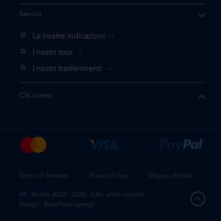
he il prodotto che state
Servizi
ente nel vostro carrello. Se
iungerlo nuovamente, la
Le nostre indicazioni
 direttamente al carrello e
I nostri tour
 la prenotazione.
I nostri trasferimenti
questo prodotto
Chi siamo
e la prenotazione
Terms of Services
Privacy Policy
Mappa del sito
Mr. Shuttle 2020 - 2026. Tutti i diritti riservati.
Design: BraveNew.agency