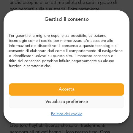
anche bisogno di un ottimo pilota che sarà in grado di
non perdersi sulla sua strada. Fortunatamente,
assumiamo solo professionisti.
Gestisci il consenso
Trasferimento aeroporto e città
Per garantire la migliore esperienza possibile, utilizziamo
Cerchi un trasferimento aeroportuale o cittadino
tecnologie come i cookie per memorizzare e/o accedere alle
affidabile e conveniente? Prenotane uno con Mr.Shuttle,
informazioni del dispositivo. Il consenso a queste tecnologie ci
consente di elaborare dati come il comportamento di navigazione
una scelta di viaggiatori dagli utenti di Trip-Advisor.
o identificatori univoci su questo sito. Il mancato consenso o il
Offriamo il trasporto porta a porta in minivan e minibus
ritiro del consenso potrebbe influire negativamente su alcune
Mercedes-Benz nuovi, moderni e confortevoli con aria
funzioni e caratteristiche.
condizionata. Il nostro equipaggio è composto da autisti
esperti, che parlano fluentemente inglese.
Costo del trasferimento in aeroporto e città
Accetta
Il prezzo del trasporto aeroportuale privato di Mr. Shuttle
Visualizza preferenze
è inferiore a quello di un taxi aeroportuale. I nostri prezzi
sono fissi, senza costi nascosti. Non devi pagare in
Politica dei cookie
contanti. Puoi pagare in anticipo con la tua carta di
credito o PayPal. Ricorda che solo i trasferimenti
aeroportuali privati hanno il loro prezzo fisso. Cosa