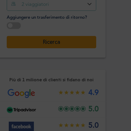
Ora
Minuto
2
viaggiatori
Confermare
:
Aggiungere un trasferimento di ritorno?
-
+
Passeggeri
Selezionare la data
Ricerca
Ora
Minuto
Confermare
:
Più di 1 milione di clienti si fidano di noi
4.9
5.0
5.0