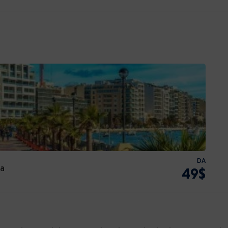
DA
ma
49$