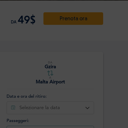
49$
Prenota ora
DA
DA
Gzira
A
Malta Airport
Data e ora del ritiro:
Selezionare la data
Passeggeri: