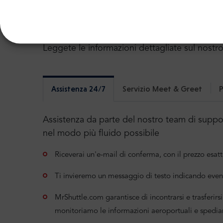
Altre informazioni utili sul 
Leggete le informazioni dettagliate sul nostro
Assistenza 24/7
Servizio Meet & Greet
P
Assistenza da parte del nostro team di support
nel modo più fluido possibile
Riceverai un'e-mail di conferma, con il prezzo esatt
Ti invieremo un messaggio di testo indicando even
MrShuttle.com garantisce di incontrarsi e trasferirsi 
monitoriamo le informazioni aeroportuali e spedia