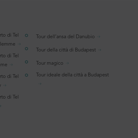
to di Tel
Tour dell’ansa del Danubio
salemme
Tour della città di Budapest
to di Tel
Tour magico
emme
Tour ideale della città a Budapest
to di Tel
v
to di Tel