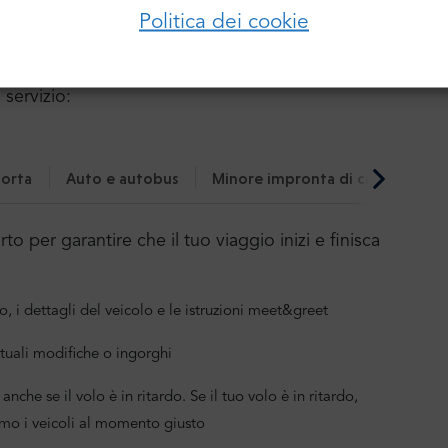
Politica dei cookie
nostro servizio:
Accedi
Password:
 servizio:
Hai dimenticato la password?
orta
Auto e autobus
Minore impronta di carbonio
o per garantire che il tuo viaggio inizi e finisca
o, i dettagli del veicolo e le istruzioni meet&greet
tuali modifiche o ingorghi
anche se il volo è in ritardo. Se il tuo volo è in ritardo,
mo i veicoli al momento giusto