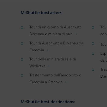
MrShuttle bestsellers:
Tour di un giorno di Auschwitz
Tou
Birkenau e miniera di sale
con
Tour di Auschwitz e Birkenau da
Tour
Cracovia
Espe
Tour della miniera di sale di
da 
Wieliczka
Tra
Trasferimento dall’aeroporto di
Dan
Cracovia a Cracovia
MrShuttle best destinations: