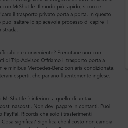
o con MrShuttle. Il modo più rapido, sicuro e
ficare il trasporto privato porta a porta. In questo
uoi saltare lo spiacevole processo di capire il
a strada.
e affidabile e conveniente? Prenotane uno con
ti di Trip-Advisor. Offriamo il trasporto porta a
an e minibus Mercedes-Benz con aria condizionata.
terani esperti, che parlano fluentemente inglese.
 Mr.Shuttle è inferiore a quello di un taxi
a costi nascosti. Non devi pagare in contanti. Puoi
o PayPal. Ricorda che solo i trasferimenti
o. Cosa significa? Significa che il costo non cambia