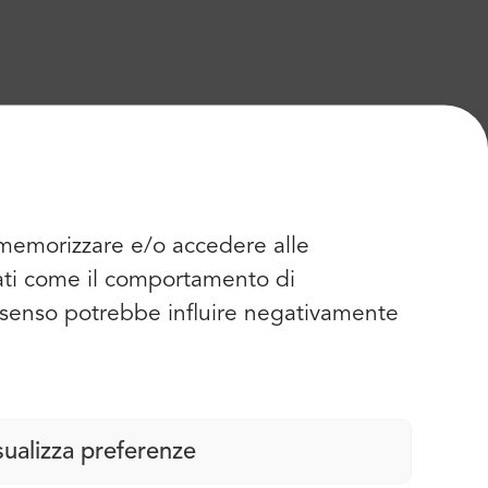
r memorizzare e/o accedere alle
dati come il comportamento di
consenso potrebbe influire negativamente
sualizza preferenze