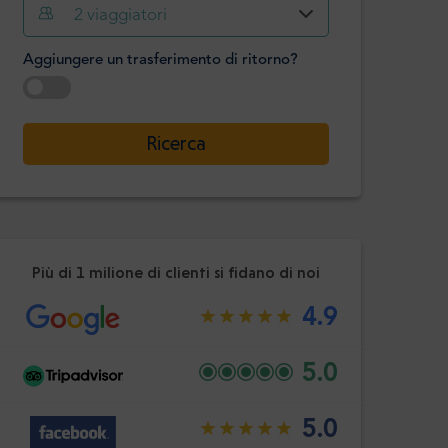
Ora
Minuto
2
viaggiatori
Confermare
:
Aggiungere un trasferimento di ritorno?
-
+
Passeggeri
Selezionare la data
Ricerca
Ora
Minuto
Confermare
:
Più di 1 milione di clienti si fidano di noi
4.9
5.0
5.0