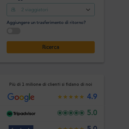
2
viaggiatori
Ora
Minuto
Confermare
Aggiungere un trasferimento di ritorno?
:
-
+
Passeggeri
Selezionare la data
Ricerca
Ora
Minuto
Confermare
:
Più di 1 milione di clienti si fidano di noi
4.9
5.0