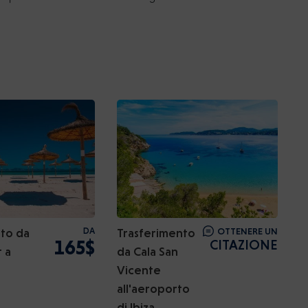
to da
DA
Trasferimento
OTTENERE UN
165$
CITAZIONE
 a
da Cala San
Vicente
all'aeroporto
di Ibiza