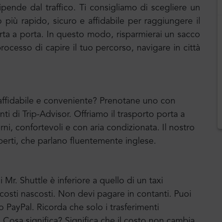
pende dal traffico. Ti consigliamo di scegliere un
 più rapido, sicuro e affidabile per raggiungere il
porta a porta. In questo modo, risparmierai un sacco
ocesso di capire il tuo percorso, navigare in città
e affidabile e conveniente? Prenotane uno con
enti di Trip-Advisor. Offriamo il trasporto porta a
ni, confortevoli e con aria condizionata. Il nostro
erti, che parlano fluentemente inglese.
 Mr. Shuttle è inferiore a quello di un taxi
a costi nascosti. Non devi pagare in contanti. Puoi
o PayPal. Ricorda che solo i trasferimenti
o. Cosa significa? Significa che il costo non cambia