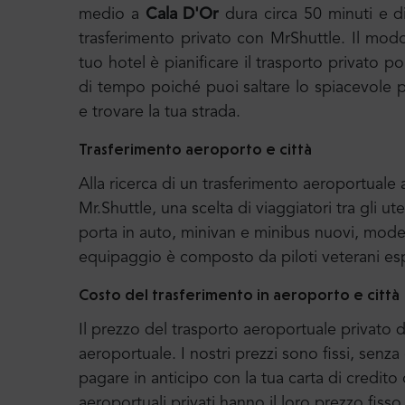
medio a
Cala D'Or
dura circa 50 minuti e di
trasferimento privato con MrShuttle. Il modo
tuo hotel è pianificare il trasporto privato 
di tempo poiché puoi saltare lo spiacevole pr
e trovare la tua strada.
Trasferimento aeroporto e città
Alla ricerca di un trasferimento aeroportual
Mr.Shuttle, una scelta di viaggiatori tra gli ut
porta in auto, minivan e minibus nuovi, moder
equipaggio è composto da piloti veterani esp
Costo del trasferimento in aeroporto e città
Il prezzo del trasporto aeroportuale privato di
aeroportuale. I nostri prezzi sono fissi, senz
pagare in anticipo con la tua carta di credito 
aeroportuali privati hanno il loro prezzo fiss