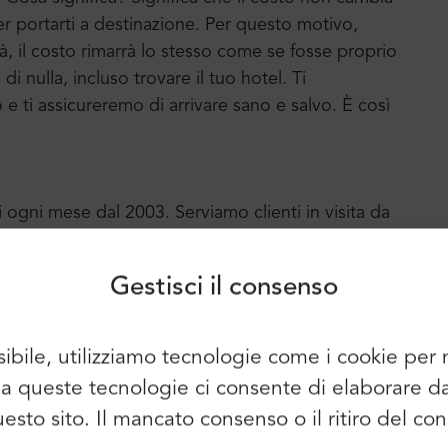
er portarti a destinazione. Per questo motivo,
ittà, il costo rimarrà lo stesso come se fosse proprio
 nulla, incluso trovare il tuo hotel. Ti
ti assicureremo di arrivare sano e salvo. È così
Accesso
Iscriviti
i ogni mese dal 2003. Serviamo clienti in visita da
Continuare a utilizzare i seguenti
tre città europee. Mr.Shuttle ha ricevuto molti
elementi:
lizzarlo per fornire un servizio ancora migliore.
Gestisci il consenso
ci premia con un "Certificato di Eccellenza" ogni
sioni positive e molti clienti abituali felici.
sibile, utilizziamo tecnologie come i cookie pe
È possibile utilizzare anche l'e-mail e
so a queste tecnologie ci consente di elaborare 
la password:
Nome:
questo sito. Il mancato consenso o il ritiro del 
E-mail: