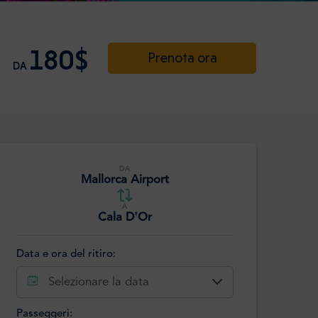
180$
Prenota ora
DA
DA
Mallorca Airport
A
Cala D'Or
Data e ora del ritiro:
Selezionare la data
Passeggeri: