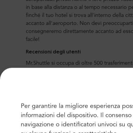
in base alla distanza o al tempo necessario p
finché il tuo hotel si trova all'interno della c
accanto all'aeroporto. Non devi preoccuparti di
consegneremo direttamente accanto ad esso e 
facile!
Recensioni degli utenti
Mr.Shuttle si occupa di oltre 500 trasferiment
tutto il mondo a Cracovia, Danzica e molte al
feedback dai nostri clienti e si assicura di uti
Possiamo dire con orgoglio che Trip-Advisor 
anno dal 2004. Lì puoi trovare più di 2100 recen
Per garantire la migliore esperienza pos
informazioni del dispositivo. Il consen
navigazione o identificatori univoci su 