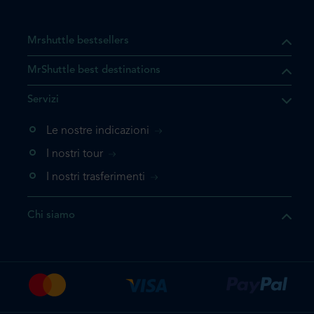
Mrshuttle bestsellers
MrShuttle best destinations
he il prodotto che state
Servizi
ente nel vostro carrello. Se
iungerlo nuovamente, la
Le nostre indicazioni
 direttamente al carrello e
I nostri tour
 la prenotazione.
I nostri trasferimenti
questo prodotto
Chi siamo
e la prenotazione