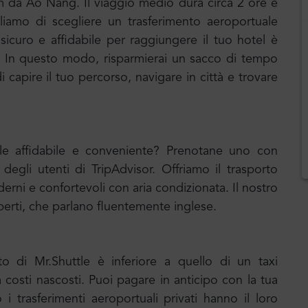
km
da Ao Nang. Il viaggio medio dura circa 2 ore e
gliamo di scegliere un trasferimento aeroportuale
sicuro e affidabile per raggiungere il tuo hotel è
ta. In questo modo, risparmierai un sacco di tempo
 capire il tuo percorso, navigare in città e trovare
uale affidabile e conveniente? Prenotane uno con
 degli utenti di TripAdvisor. Offriamo il trasporto
erni e confortevoli con aria condizionata. Il nostro
erti, che parlano fluentemente inglese.
to di Mr.Shuttle è inferiore a quello di un taxi
a costi nascosti. Puoi pagare in anticipo con la tua
i trasferimenti aeroportuali privati hanno il loro