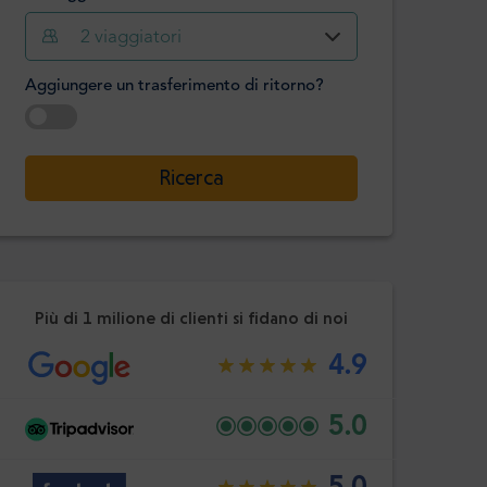
2
viaggiatori
Ora
Minuto
Confermare
Aggiungere un trasferimento di ritorno?
:
-
+
Passeggeri
Selezionare la data
Ricerca
Ora
Minuto
Confermare
:
Più di 1 milione di clienti si fidano di noi
4.9
5.0