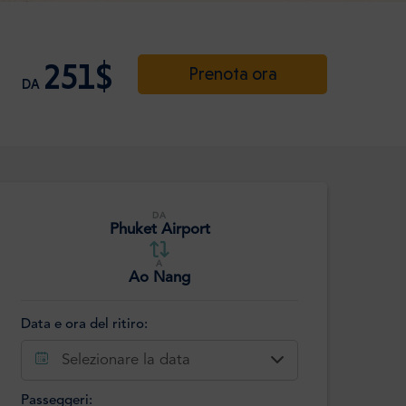
251$
Prenota ora
DA
DA
Phuket Airport
A
Ao Nang
Data e ora del ritiro:
Selezionare la data
Passeggeri: