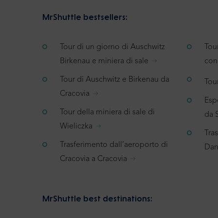
MrShuttle bestsellers:
Tour di un giorno di Auschwitz
Tou
Birkenau e miniera di sale
con
Tour di Auschwitz e Birkenau da
Tour
Cracovia
Espe
Tour della miniera di sale di
da 
Wieliczka
Tra
Trasferimento dall’aeroporto di
Dan
Cracovia a Cracovia
MrShuttle best destinations: