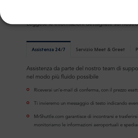
Altre informazioni utili sul 
Leggete le informazioni dettagliate sul nostro
Assistenza 24/7
Servizio Meet & Greet
P
Assistenza da parte del nostro team di support
nel modo più fluido possibile
Riceverai un’e-mail di conferma, con il prezzo esatt
Ti invieremo un messaggio di testo indicando even
MrShuttle.com garantisce di incontrarsi e trasferirsi 
monitoriamo le informazioni aeroportuali e spedia