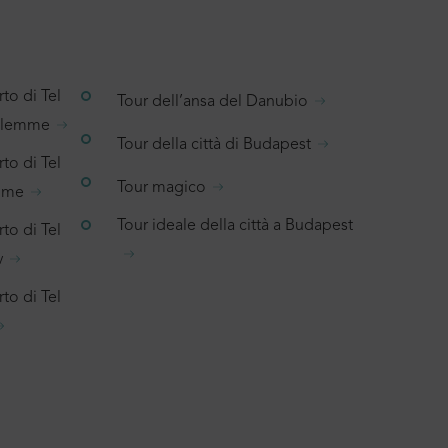
to di Tel
Tour dell’ansa del Danubio
salemme
Tour della città di Budapest
to di Tel
Tour magico
emme
Tour ideale della città a Budapest
to di Tel
v
to di Tel