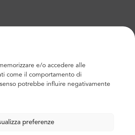
r memorizzare e/o accedere alle
dati come il comportamento di
consenso potrebbe influire negativamente
sualizza preferenze