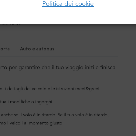
Politica dei cookie
nostro servizio:
Accedi
Password:
 servizio:
Hai dimenticato la password?
orta
Auto e autobus
o per garantire che il tuo viaggio inizi e finisca
o, i dettagli del veicolo e le istruzioni meet&greet
tuali modifiche o ingorghi
anche se il volo è in ritardo. Se il tuo volo è in ritardo,
mo i veicoli al momento giusto