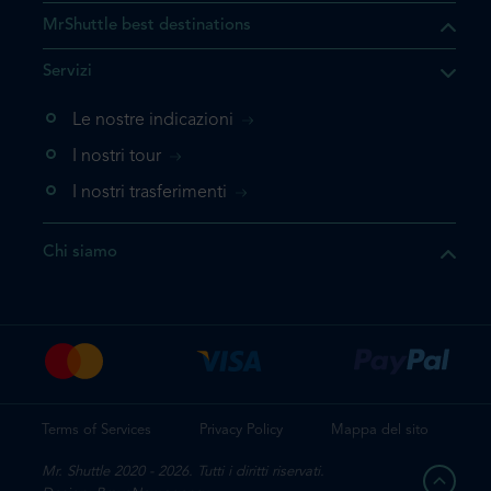
MrShuttle best destinations
he il prodotto che state
Servizi
ente nel vostro carrello. Se
iungerlo nuovamente, la
Le nostre indicazioni
 direttamente al carrello e
I nostri tour
 la prenotazione.
I nostri trasferimenti
questo prodotto
Chi siamo
e la prenotazione
Terms of Services
Privacy Policy
Mappa del sito
Mr. Shuttle 2020 - 2026. Tutti i diritti riservati.