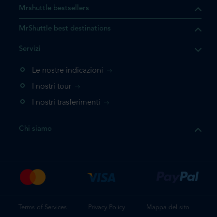
Mrshuttle bestsellers
MrShuttle best destinations
he il prodotto che state
Servizi
ente nel vostro carrello. Se
iungerlo nuovamente, la
Le nostre indicazioni
 direttamente al carrello e
I nostri tour
 la prenotazione.
I nostri trasferimenti
questo prodotto
Chi siamo
e la prenotazione
Terms of Services
Privacy Policy
Mappa del sito