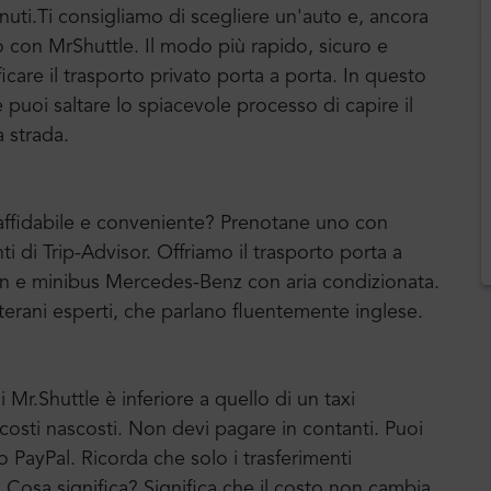
inuti.Ti consigliamo di scegliere un'auto e, ancora
o con MrShuttle. Il modo più rapido, sicuro e
ficare il trasporto privato porta a porta. In questo
uoi saltare lo spiacevole processo di capire il
a strada.
e affidabile e conveniente? Prenotane uno con
ti di Trip-Advisor. Offriamo il trasporto porta a
an e minibus Mercedes-Benz con aria condizionata.
terani esperti, che parlano fluentemente inglese.
 Mr.Shuttle è inferiore a quello di un taxi
a costi nascosti. Non devi pagare in contanti. Puoi
o PayPal. Ricorda che solo i trasferimenti
o. Cosa significa? Significa che il costo non cambia