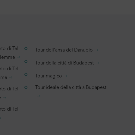
to di Tel
Tour dell’ansa del Danubio
salemme
Tour della città di Budapest
to di Tel
Tour magico
emme
Tour ideale della città a Budapest
to di Tel
v
to di Tel