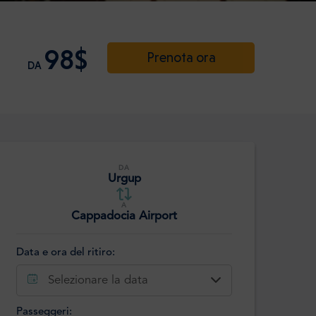
98$
Prenota ora
DA
DA
Urgup
A
Cappadocia Airport
Data e ora del ritiro:
Selezionare la data
Passeggeri: