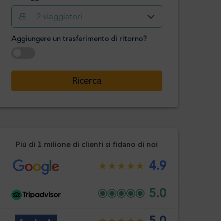
Ora
Minuto
2
viaggiatori
Confermare
:
Aggiungere un trasferimento di ritorno?
-
+
Passeggeri
Selezionare la data
Ricerca
Ora
Minuto
Confermare
:
Più di 1 milione di clienti si fidano di noi
4.9
5.0