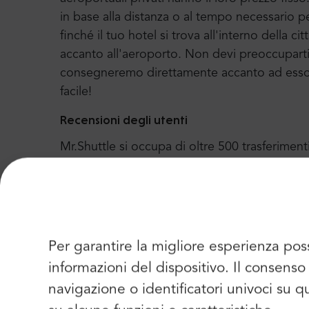
in base alla distanza o al tempo necessario p
finché il tuo hotel si trova all'interno della c
accanto all'aeroporto. Non devi preoccuparti di
consegneremo direttamente accanto ad esso e 
facile!
Recensioni degli utenti
Mr.Shuttle si occupa di oltre 500 trasferiment
tutto il mondo a Cracovia, Danzica e molte al
feedback dai nostri clienti e si assicura di uti
Possiamo dire con orgoglio che Trip-Advisor 
anno dal 2004. Lì puoi trovare più di 2100 recen
Per garantire la migliore esperienza pos
informazioni del dispositivo. Il consen
navigazione o identificatori univoci su 