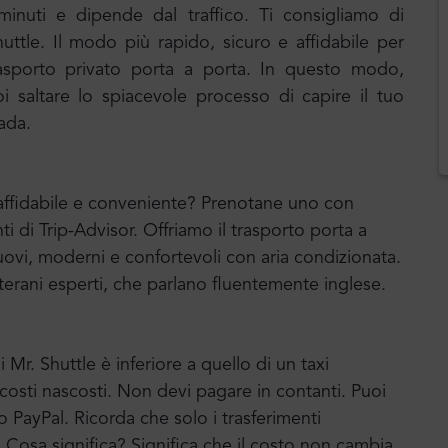
minuti e dipende dal traffico. Ti consigliamo di
uttle. Il modo più rapido, sicuro e affidabile per
trasporto privato porta a porta. In questo modo,
 saltare lo spiacevole processo di capire il tuo
rada.
e affidabile e conveniente? Prenotane uno con
ti di Trip-Advisor. Offriamo il trasporto porta a
vi, moderni e confortevoli con aria condizionata.
terani esperti, che parlano fluentemente inglese.
 Mr. Shuttle è inferiore a quello di un taxi
a costi nascosti. Non devi pagare in contanti. Puoi
o PayPal. Ricorda che solo i trasferimenti
o. Cosa significa? Significa che il costo non cambia