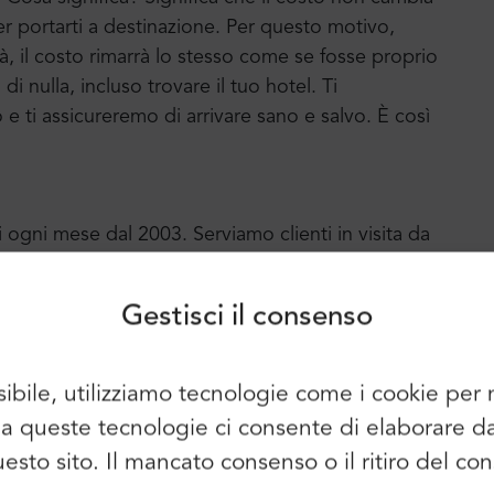
er portarti a destinazione. Per questo motivo,
ittà, il costo rimarrà lo stesso come se fosse proprio
 nulla, incluso trovare il tuo hotel. Ti
ti assicureremo di arrivare sano e salvo. È così
Accesso
Iscriviti
i ogni mese dal 2003. Serviamo clienti in visita da
Continuare a utilizzare i seguenti
tre città europee. Mr.Shuttle ha ricevuto molti
elementi:
lizzarlo per fornire un servizio ancora migliore.
Gestisci il consenso
ci premia con un "Certificato di Eccellenza" ogni
sioni positive e molti clienti abituali felici.
sibile, utilizziamo tecnologie come i cookie pe
È possibile utilizzare anche l'e-mail e
so a queste tecnologie ci consente di elaborare 
la password:
Nome:
questo sito. Il mancato consenso o il ritiro del 
E-mail: