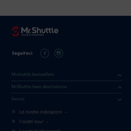
Seguiteci:
Mrshuttle bestsellers
MrShuttle best destinations
he il prodotto che state
Servizi
ente nel vostro carrello. Se
iungerlo nuovamente, la
Le nostre indicazioni
 direttamente al carrello e
I nostri tour
 la prenotazione.