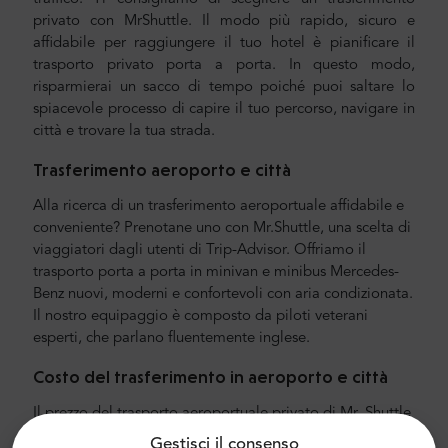
privato con MrShuttle. Il modo più rapido, sicuro e
affidabile per raggiungere il tuo hotel è pianificare il
trasporto privato porta a porta. In questo modo,
risparmierai un sacco di tempo poiché puoi saltare lo
spiacevole processo di capire il tuo percorso, navigare in
città e trovare la tua strada.
Trasferimento aeroporto e città
Alla ricerca di un trasferimento aeroportuale affidabile e
conveniente? Prenotane uno con Mr.Shuttle, una scelta di
viaggiatori dagli utenti di Trip-Advisor. Offriamo il
trasporto porta a porta in minivan e minibus Mercedes-
Benz nuovi, moderni e confortevoli con aria condizionata.
Il nostro equipaggio è composto da piloti veterani
esperti, che parlano fluentemente inglese.
Costo del trasferimento in aeroporto e città
Il prezzo del trasporto aeroportuale privato di Mr. Shuttle
è inferiore a quello di un taxi aeroportuale. I nostri prezzi
Gestisci il consenso