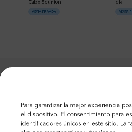
Cabo Sounion
día
VISITA PRIVADA
VISITA 
Traslados populares aeropu
Athens Airport
Athens
Para garantizar la mejor experiencia po
Athens Airport
Piraeus Port
el dispositivo. El consentimiento para
identificadores únicos en este sitio. La
Heraklion Airport
Heraklion City