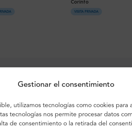
Corinto
PRIVADA
VISITA PRIVADA
Inicio de sesión
Inscríbete
Siga utilizando:
erto & ciudad:
Gestionar el consentimiento
68$
Athens
Athens Airport
DESDE
sible, utilizamos tecnologías como cookies para
También puede utilizar el correo
83$
Piraeus Port
Athens Airp
electrónico y la contraseña:
 estas tecnologías nos permite procesar datos 
DESDE
Nombre:
 falta de consentimiento o la retirada del cons
Correo electrónico:
53$
Heraklion City
Heraklion 