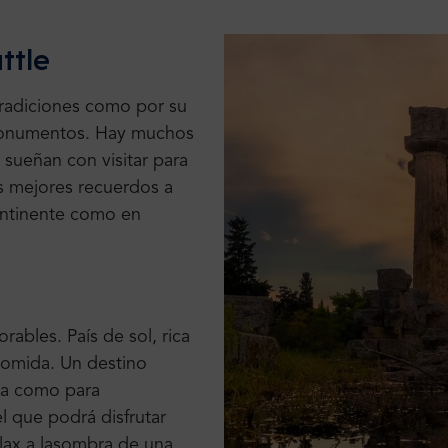
ttle
tradiciones como por su
monumentos
.
Hay muchos
s sueñan con visitar
para
s mejores recuerdos
a
ontinente como en
ables. País de sol, rica
omida. Un destino
lia como
para
l que podrá disfrutar
lax
a la
sombra de una