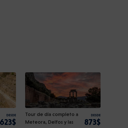
Tour de día completo a
DESDE
DESDE
623$
873$
Meteora, Delfos y las