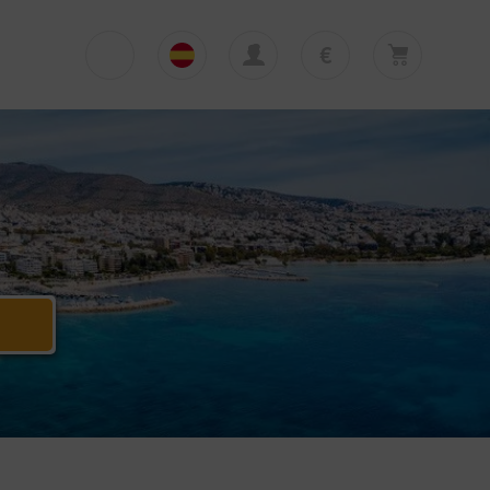
€
€
English
EUR
Su cesta está vacía
£
Polski
GBP
Su cesta está vacía. Añadir primera excursión
o traslado
zł
Deutsch
PLN
$
Italiano
USD
Español