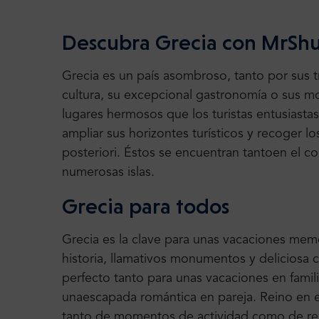
Descubra Grecia con MrShu
Grecia es un país asombroso, tanto por sus
cultura, su excepcional
gastronomía o sus 
lugares hermosos que los turistas entusiasta
ampliar sus horizontes turísticos y recoger
lo
posteriori. Éstos
se encuentran tanto
en el c
numerosas islas.
Grecia para todos
Grecia es la clave para unas vacaciones memor
historia, llamativos
monumentos y deliciosa c
perfecto tanto para
unas vacaciones en fami
una
escapada romántica en pareja
.
Reino en e
tanto de momentos de actividad como de re