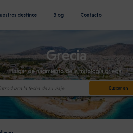
uestros destinos
Blog
Contacto
Grecia
Lugar de nacimiento de la mitología griega
Buscar en
Introduzca la fecha de su viaje