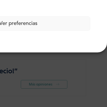
DESDE
120$
rt
DESDE
Ver preferencias
Ver más
ecio!”
Más opiniones