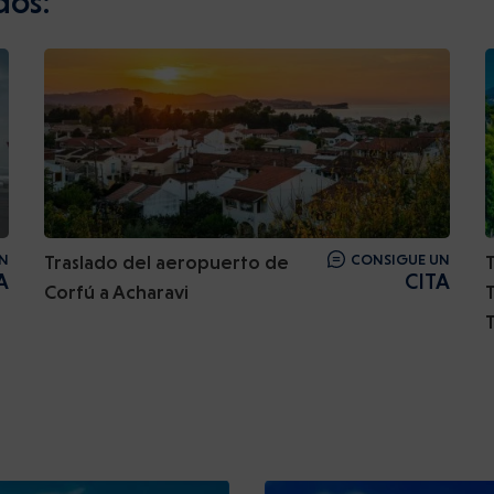
dos:
N
Traslado del aeropuerto de
CONSIGUE UN
A
CITA
Corfú a Acharavi