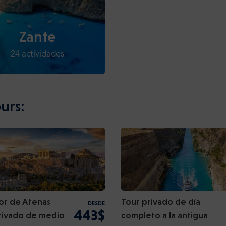
Zante
24 actividades
urs:
or de Atenas
Tour privado de día
DESDE
443$
rivado de medio
completo a la antigua