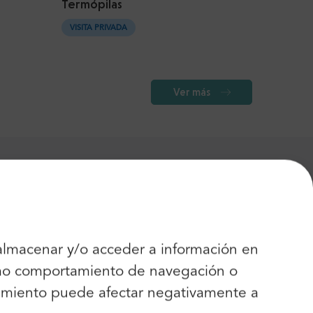
Termópilas
VISITA PRIVADA
Ver más
68$
DESDE
 almacenar y/o acceder a información en
83$
ort
como comportamiento de navegación o
DESDE
entimiento puede afectar negativamente a
30$
Airport