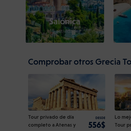
Salónica
15 actividades
Comprobar otros Grecia To
Tour privado de día
Lo mej
DESDE
556$
completo a Atenas y
Tour p