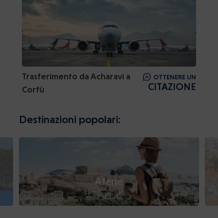
Trasferimento da Acharavi a
OTTENERE UN
CITAZIONE
Corfù
Destinazioni popolari:
Atene
85 attività