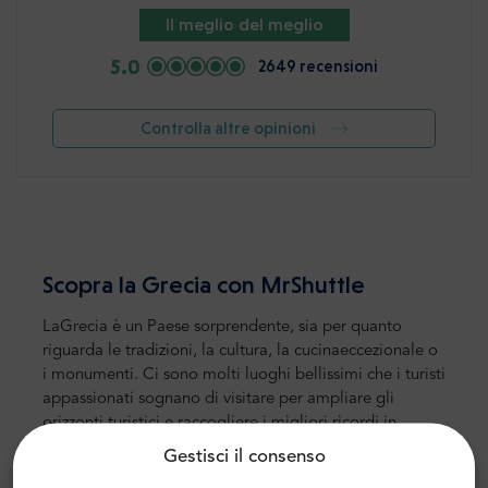
Il meglio del meglio
5.0
2649 recensioni
Controlla altre opinioni
Scopra la Grecia con MrShuttle
La
Grecia è un Paese sorprendente, sia per quanto
riguarda le
tradizioni, la cultura, la
cucina
eccezionale
o
i monumenti
.
Ci sono molti luoghi bellissimi che i turisti
appassionati sognano di visitare
per ampliare gli
orizzonti turistici e raccogliere
i migliori ricordi
in
seguito. Questi si
trovano sulla terraferma, oltre a
Gestisci il consenso
numerose isole.