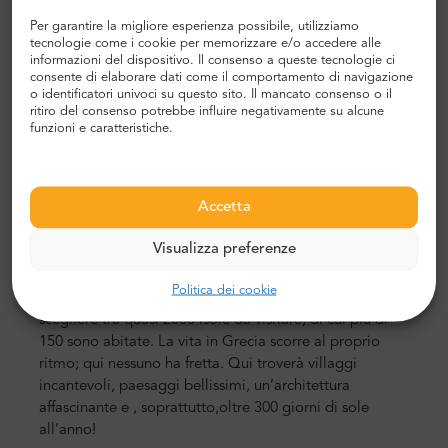
La Grecia per tutti
Per garantire la migliore esperienza possibile, utilizziamo
tecnologie come i cookie per memorizzare e/o accedere alle
informazioni del dispositivo. Il consenso a queste tecnologie ci
La Grecia è la chiave per una vacanza memorabile.
consente di elaborare dati come il comportamento di navigazione
Paese del sole, ricco di storia,
punti di riferimento
o identificatori univoci su questo sito. Il mancato consenso o il
accattivanti
e cibo delizioso. Una destinazione perfetta
ritiro del consenso potrebbe influire negativamente su alcune
funzioni e caratteristiche.
sia
per le
vacanze in famiglia che per una
fuga
romantica di coppia
.
Regno, dove può godere sia di
momenti attivi che di relax
all’
ombra di un ombrellone
sulla spiaggia.
Accetta
La Grecia e la sua diversità
Visualizza preferenze
La Grecia attrae persone da tutto il mondo.
C’
è spazio
Politica dei cookie
a sufficienza per tutti, perché
oltre alla terraferma può
scegliere tra
quasi 2000 isole da
visitare
, di cui più di
150 sono abitate. La vita in Grecia scorre al proprio
ritmo; qui nessuno ha fretta. Qui
troverà villaggi
incantevoli, paesaggi bellissimi, un’architettura
affascinante e
, soprattutto,
oltre 300 giorni di sole
all’anno
!