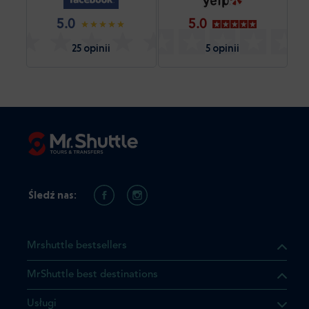
5.0
5.0
25 opinii
5 opinii
Śledź nas:
Mrshuttle bestsellers
MrShuttle best destinations
Usługi