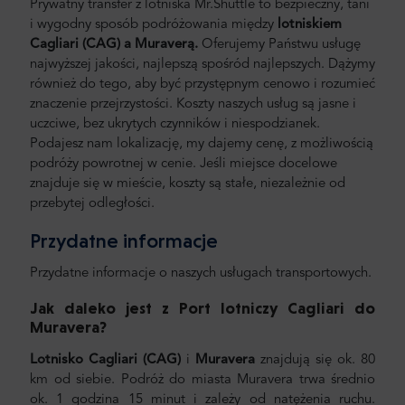
Prywatny transfer z lotniska Mr.Shuttle to bezpieczny, tani
i wygodny sposób podróżowania między
lotniskiem
Cagliari (CAG) a
Muraverą.
Oferujemy Państwu usługę
najwyższej jakości, najlepszą spośród najlepszych. Dążymy
również do tego, aby być przystępnym cenowo i rozumieć
znaczenie przejrzystości. Koszty naszych usług są jasne i
uczciwe, bez ukrytych czynników i niespodzianek.
Podajesz nam lokalizację, my dajemy cenę, z możliwością
podróży powrotnej w cenie. Jeśli miejsce docelowe
znajduje się w mieście, koszty są stałe, niezależnie od
przebytej odległości.
Przydatne informacje
Przydatne informacje o naszych usługach transportowych.
Jak daleko jest z Port lotniczy Cagliari do
Muravera
?
Lotnisko Cagliari (CAG)
i
Muravera
znajdują się ok. 80
km od siebie. Podróż do miasta Muravera trwa średnio
ok. 1 godzina 15 minut i zależy od natężenia ruchu.