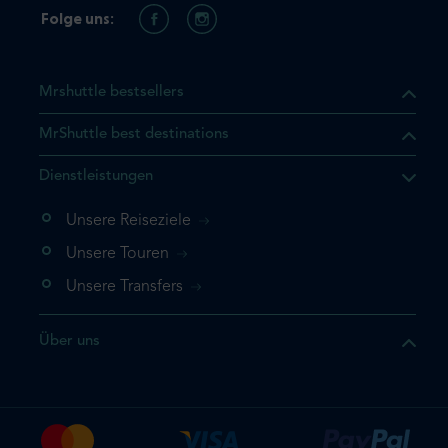
Folge uns:
Mrshuttle bestsellers
MrShuttle best destinations
t, dass sich das Produkt, das
Dienstleistungen
n deinem Warenkorb befindet.
 noch einmal hinzufügen
Unsere Reiseziele
 direkt zu deinem Warenkorb
Unsere Touren
e deine Buchung ab.
Unsere Transfers
kt ein weiteres Mal
Über uns
dige deine Buchung