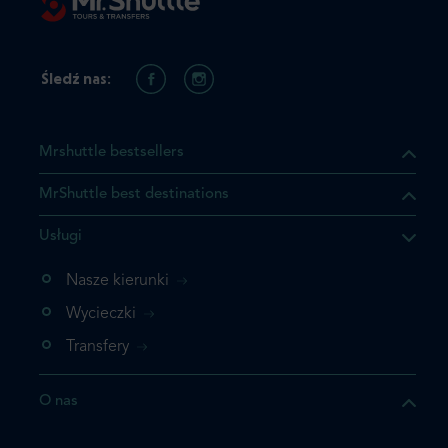
Śledź nas:
Mrshuttle bestsellers
MrShuttle best destinations
Usługi
ukt którego szukasz jest już
żeli nie chcesz dodawać go
Nasze kierunki
bezpośrednio do koszyka i
Wycieczki
z rezerwację.
Transfery
t jeszcze raz
O nas
z zamówienie