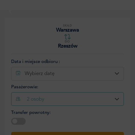
SKĄD
Warszawa
DO
Rzeszów
Data i miejsce odbioru :
Wybierz datę
Pasażerowie:
2
osoby
Transfer powrotny:
Wybierz datę