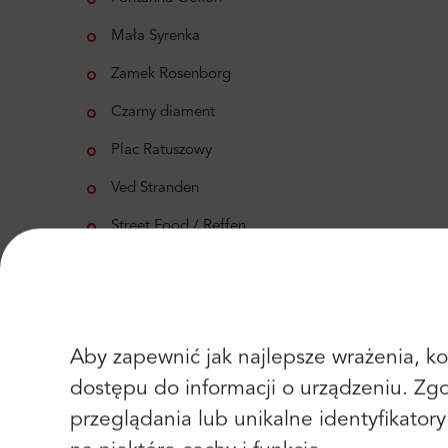
Mała Syrenka
Zamek Rosenborg
Czarny diament
Plac Ratuszowy
Ved Stranden
Street Food / Reffen
The Opera
Planetarium
Royal Copenhagen Outlet
Aby zapewnić jak najlepsze wrażenia, kor
Zoo w Kopenhadze
dostępu do informacji o urządzeniu. Zg
Christiania Freetown
przeglądania lub unikalne identyfikator