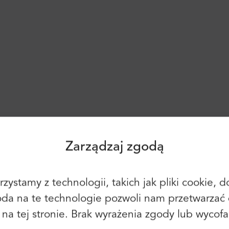
Zaloguj się
Rejestracja
Kontynuuj, korzystając z
następującego:
Zarządzaj zgodą
zystamy z technologii, takich jak pliki cookie,
Możesz również użyć adresu e-mail i
oda na te technologie pozwoli nam przetwarzać 
hasła:
Imię:
y na tej stronie. Brak wyrażenia zgody lub wyco
E-mail: