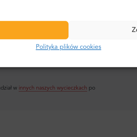
Nazwisko:
Hasło:
Z
E-mail:
ff
Polityka plików cookies
Zaloguj się
Hasło:
Zapomniałeś hasła?
udział w
innych naszych wycieczkach
po