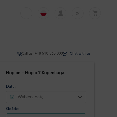
zł
€
English
EUR
Twój koszyk jest obecnie pusty
£
Polski
GBP
Twój koszyk jest pusty. Dodaj pierwszą
wycieczkę lub transfer
zł
Deutsch
PLN
Call us:
+48 510 560 000
Chat with us
$
Italiano
USD
Español
Hop on – Hop off Kopenhaga
Data:
Wybierz datę
Goście: