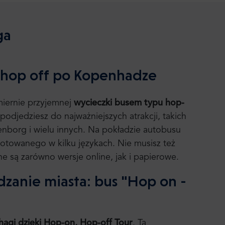
ga
 hop off po Kopenhadze
iernie przyjemnej
wycieczki busem typu hop-
djedziesz do najważniejszych atrakcji, takich
nborg i wielu innych. Na pokładzie autobusu
otowanego w kilku językach. Nie musisz też
e są zarówno wersje online, jak i papierowe.
zanie miasta: bus "Hop on -
gi dzięki Hop-on, Hop-off Tour
. Ta