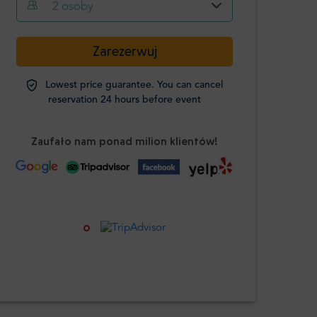
2
osoby
-
+
Zarezerwuj
Dorosły
Lowest price guarantee. You can cancel
Studenci
reservation 24 hours before event
-
+
Wymagana
legitymacja
Zaufało nam ponad milion klientów!
Dzieci
-
+
Wiek 0-12