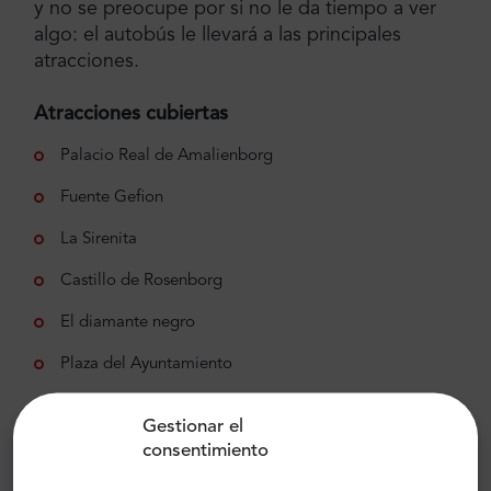
y no se preocupe por si no le da tiempo a ver
algo: el autobús le llevará a las principales
atracciones.
Atracciones cubiertas
Palacio Real de Amalienborg
Fuente Gefion
La Sirenita
Castillo de Rosenborg
El diamante negro
Plaza del Ayuntamiento
Ved Stranden
Gestionar el
Comida callejera/Reffen
consentimiento
La Ópera