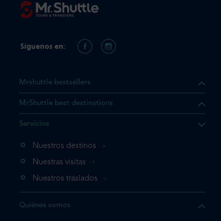
Síguenos en:
Mrshuttle bestsellers
MrShuttle best destinations
e el producto que busca ya
Servicios
 cesta de la compra. Si no
Nuestros destinos
evo, vaya directamente a su
mplete su reserva.
Nuestras visitas
Nuestros traslados
producto una vez
Quiénes somos