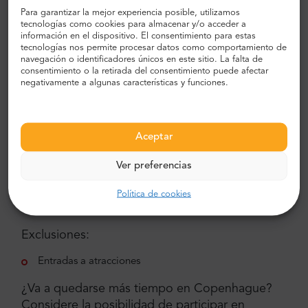
Para garantizar la mejor experiencia posible, utilizamos
tecnologías como cookies para almacenar y/o acceder a
Planetario
información en el dispositivo. El consentimiento para estas
tecnologías nos permite procesar datos como comportamiento de
Royal Copenhagen Outlet
navegación o identificadores únicos en este sitio. La falta de
consentimiento o la retirada del consentimiento puede afectar
Zoo de Copenhague
negativamente a algunas características y funciones.
Christiania Freetown
y más...
Aceptar
Inclusiones:
Ver preferencias
Tour de 72 horas en autobús turístico
Política de cookies
Audioguía en varios idiomas
Exclusiones:
Entradas a atracciones
¿Va a quedarse más tiempo en Copenhague?
Considere la posibilidad de participar en