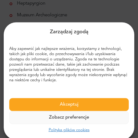
Heptapyrgion
Muzeum Archeologiczne
Port w Salonikach
Zarządzaj zgodą
Bilet zawiera:
Aby zapewnić jak najlepsze wrażenia, korzystamy z technologii,
24-godzinna wycieczka autobusem Hop-On Hop-Off
takich jak pliki cookie, do przechowywania i/lub uzyskiwania
dostępu do informacji o urządzeniu. Zgoda na te technologie
Audioprzewodnik w języku angielskim, hiszpańskim,
pozwoli nam przetwarzać dane, takie jak zachowanie podczas
francuskim, niemieckim, włoskim, hebrajskim,
przeglądania lub unikalne identyfikatory na tej stronie. Brak
wyrażenia zgody lub wycofanie zgody może niekorzystnie wpłynąć
rosyjskim, greckim, tureckim, bułgarskim, serbskim,
na niektóre cechy i funkcje.
rumuńskim
Zatrzymuje się w pobliżu wszystkich głównych atrakcji
turystycznych
Akceptuj
Bilet nie obejmuje:
Zobacz preferencje
Bilety do atrakcji
Polityka plików cookies