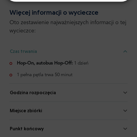
Więcej informacji o wycieczce
Oto zestawienie najważniejszych informacji o tej
wycieczce:
Czas trwania
Hop-On, autobus Hop-Off:
1 dzień
1 pełna pętla trwa 50 minut
Godzina rozpoczęcia
Miejsce zbiórki
Punkt końcowy