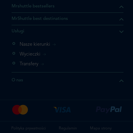
Mrshuttle bestsellers
MrShuttle best destinations
Usługi
ukt którego szukasz jest już
żeli nie chcesz dodawać go
Nasze kierunki
bezpośrednio do koszyka i
Wycieczki
z rezerwację.
Transfery
t jeszcze raz
O nas
z zamówienie
Polityka prywatności
Regulamin
Mapa strony