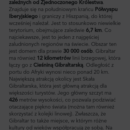
zależnych
od Zjednoczonego Królestwa
.
Znajduje się na południowym krańcu
Półwyspu
Iberyjskiego
i graniczy z Hiszpanią, do której
wcześniej należał. Jest to stosunkowo niewielkie
terytorium, obejmujące zaledwie
6,7 km
. Co
najciekawsze, jest to jeden z najgęściej
zaludnionych regionów na świecie. Obszar ten
jest domem dla prawie
30 000 osób
. Gibraltar
ma również
12 kilometrów
linii brzegowej, która
łączy go z
Cieśniną Gibraltarską
. Odległość z
portu do Afryki wynosi nieco ponad 20 km.
Największą atrakcją okolicy jest Skała
Gibraltarska, która jest główną atrakcją dla
większości turystów. Jego główny szczyt ma
426
metrów wysokości, co pozwala podziwiać
otaczające piękno świata (można tam również
skorzystać z kolejki linowej). Zwłaszcza, że
Gibraltar to także miejsce, w którym różne
kultury od wieków współpracują ze sobą. Na