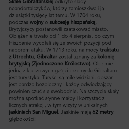
Skale Gibraltarskiej
odkryto ślady
neandertalczyków, którzy zamieszkiwali ją
dziesiątki tysięcy lat temu. W 1704 roku,
podczas
wojny
o
sukcesję hiszpańską
,
Brytyjczycy postanowili zaatakować miasto.
Oblężenie trwało od 1 do 4 sierpnia, po czym
Hiszpanie wycofali się ze swoich pozycji pod
naporem ataku. W 1713 roku, na mocy
traktatu
z Utrechtu
,
Gibraltar
został uznany za
kolonię
brytyjską (Zjednoczone Królestwo).
Obecnie
jedną z kluczowych gałęzi przemysłu Gibraltaru
jest turystyka. Turyści są mile widziani, obszar
jest bardzo bezpieczny i każdy odwiedzający
powinien czuć się swobodnie. Na szczycie skały
można spotkać słynne małpy i korzystać z
licznych atrakcji, w tym wizyty w unikalnych
jaskiniach San Miguel
. Jaskinie mają
62 metry
głębokości!