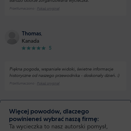
Bardzo dobrze zorganizowana wycieczka.
Przetłumaczono ·
Pokaż oryginał
Thomas
,
Kanada
5
Piękna pogoda, wspaniałe widoki, świetne informacje
historyczne od naszego przewodnika - doskonały dzień. :)
Przetłumaczono ·
Pokaż oryginał
Sprawdź więcej lub dodaj swoją opinię
Więcej powodów, dlaczego
powinieneś wybrać naszą firmę:
Dodaj swoją opinie
Ta wycieczka to nasz autorski pomysł,