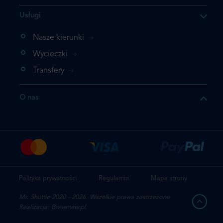
Usługi
ukt którego szukasz jest już
żeli nie chcesz dodawać go
Nasze kierunki
bezpośrednio do koszyka i
Wycieczki
z rezerwację.
Transfery
t jeszcze raz
O nas
z zamówienie
Polityka prywatności
Regulamin
Mapa strony
Mr. Shuttle 2020 - 2026. Wszelkie prawa zastrzeżone
Realizacja: Bravenew.pl