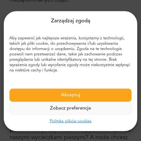
Gibraltar: Doskonała wycieczka z Sewilli
Zarządzaj zgodą
Aby zapewnić jak najlepsze wrażenia, korzystamy z technologii,
Szybko przejedź z Hiszpanii do Wielkiej Brytanii
takich jak pliki cookie, do przechowywania i/lub uzyskiwania
w mniej niż 3 godziny. Nie zwlekaj i wybierz
dostępu do informacji o urządzeniu. Zgoda na te technologie
jedną z najlepszych wycieczek pieszych w naszej
pozwoli nam przetwarzać dane, takie jak zachowanie podczas
przeglądania lub unikalne identyfikatory na tej stronie. Brak
ofercie. Jednak ze względu na bezpośrednie
wyrażenia zgody lub wycofanie zgody może niekorzystnie wpłynąć
wpływy hiszpańskie jest to mieszanka obu
na niektóre cechy i funkcje.
krajów. Na pewno nie zapomnisz Hiszpanii! Tutaj
znajdziesz czerwone budki telefoniczne,
autobusy i skrzynki pocztowe typowe dla
Akceptuj
Wielkiej Brytanii. Możesz zjeść tradycyjne
angielskie śniadanie lub piwo w typowym
Zobacz preferencje
brytyjskim pubie. Z drugiej strony ruch drogowy
Polityka plików cookies
jest typowo europejski, ponieważ jest to ruch
prawostronny. Czy masz inne pytania związane z
naszymi wycieczkami pieszymi? A może chcesz