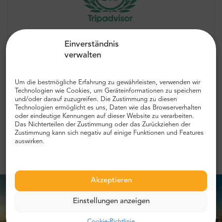
“Eine tolle Erfahrung, die ihren Preis
Einverständnis
wert ist!”
verwalten
Das Beste vom Besten
Um die bestmögliche Erfahrung zu gewährleisten, verwenden wir
Technologien wie Cookies, um Geräteinformationen zu speichern
5.0
2649 bewertungen
und/oder darauf zuzugreifen. Die Zustimmung zu diesen
Technologien ermöglicht es uns, Daten wie das Browserverhalten
oder eindeutige Kennungen auf dieser Website zu verarbeiten.
Das Nichterteilen der Zustimmung oder das Zurückziehen der
Mehr Meinungen prüfen
Zustimmung kann sich negativ auf einige Funktionen und Features
auswirken.
Akzeptieren
Einstellungen anzeigen
Cookie-Richtlinie