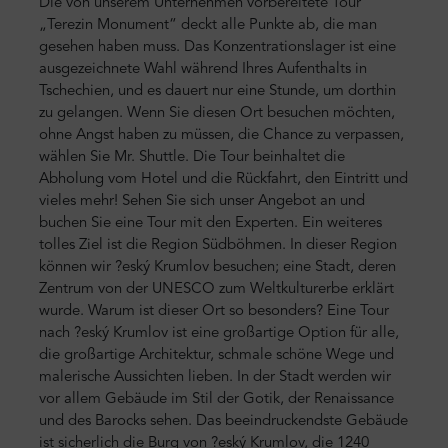
Die von unserem Unternehmen vorbereitete Tour
„Terezin Monument“ deckt alle Punkte ab, die man
gesehen haben muss. Das Konzentrationslager ist eine
ausgezeichnete Wahl während Ihres Aufenthalts in
Tschechien, und es dauert nur eine Stunde, um dorthin
zu gelangen. Wenn Sie diesen Ort besuchen möchten,
ohne Angst haben zu müssen, die Chance zu verpassen,
wählen Sie Mr. Shuttle. Die Tour beinhaltet die
Abholung vom Hotel und die Rückfahrt, den Eintritt und
vieles mehr! Sehen Sie sich unser Angebot an und
buchen Sie eine Tour mit den Experten. Ein weiteres
tolles Ziel ist die Region Südböhmen. In dieser Region
können wir ?eský Krumlov besuchen; eine Stadt, deren
Zentrum von der UNESCO zum Weltkulturerbe erklärt
wurde. Warum ist dieser Ort so besonders? Eine Tour
nach ?eský Krumlov ist eine großartige Option für alle,
die großartige Architektur, schmale schöne Wege und
malerische Aussichten lieben. In der Stadt werden wir
vor allem Gebäude im Stil der Gotik, der Renaissance
und des Barocks sehen. Das beeindruckendste Gebäude
ist sicherlich die Burg von ?eský Krumlov, die 1240