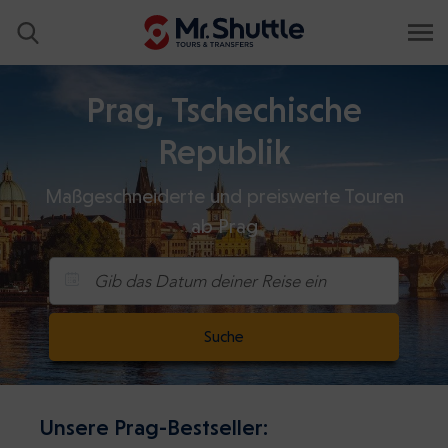
Prag, Tschechische
Republik
Maßgeschneiderte und preiswerte Touren
ab Prag
Gib das Datum deiner Reise ein
Suche
Unsere Prag-Bestseller: