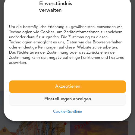
Einverständnis
Highlights. Sie werden die Stadt aus einer anderen
verwalten
Perspektive sehen, an die Sie sich noch lange erinnern
werden. Unser englischsprachiger Fahrer holt Sie von
Ihrem Hotel im Stadtzentrum ab und bringt Sie
Um die bestmögliche Erfahrung zu gewährleisten, verwenden wir
Technologien wie Cookies, um Geräteinformationen zu speichern
anschließend nach Náplavka. Von dort aus begeben Sie
und/oder darauf zuzugreifen. Die Zustimmung zu diesen
sich auf eine Flusskreuzfahrt mit Live-Musik und einem
Technologien ermöglicht es uns, Daten wie das Browserverhalten
oder eindeutige Kennungen auf dieser Website zu verarbeiten.
„All you can eat“ Abendessen in Buffetform. Eine
Das Nichterteilen der Zustimmung oder das Zurückziehen der
charmante Atmosphäre und schöne Aussichten sind
Zustimmung kann sich negativ auf einige Funktionen und Features
garantiert! Nach der Tour werden Sie zurück zu Ihrem
auswirken.
Hotel gebracht. Die bequemste Tour aller Zeiten!
Akzeptieren
Einstellungen anzeigen
Cookie-Richtlinie