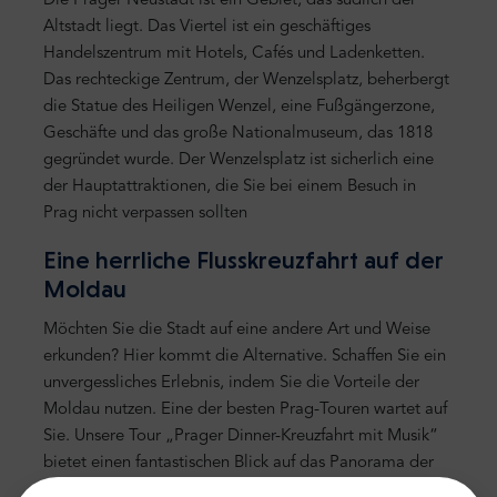
Die Prager Neustadt ist ein Gebiet, das südlich der
Altstadt liegt. Das Viertel ist ein geschäftiges
Handelszentrum mit Hotels, Cafés und Ladenketten.
Das rechteckige Zentrum, der Wenzelsplatz, beherbergt
die Statue des Heiligen Wenzel, eine Fußgängerzone,
Geschäfte und das große Nationalmuseum, das 1818
gegründet wurde. Der Wenzelsplatz ist sicherlich eine
der Hauptattraktionen, die Sie bei einem Besuch in
Prag nicht verpassen sollten
Eine herrliche Flusskreuzfahrt auf der
Moldau
Möchten Sie die Stadt auf eine andere Art und Weise
erkunden? Hier kommt die Alternative. Schaffen Sie ein
unvergessliches Erlebnis, indem Sie die Vorteile der
Moldau nutzen. Eine der besten Prag-Touren wartet auf
Sie. Unsere Tour „Prager Dinner-Kreuzfahrt mit Musik“
bietet einen fantastischen Blick auf das Panorama der
Prager Burg und die wunderschön beleuchteten Prager