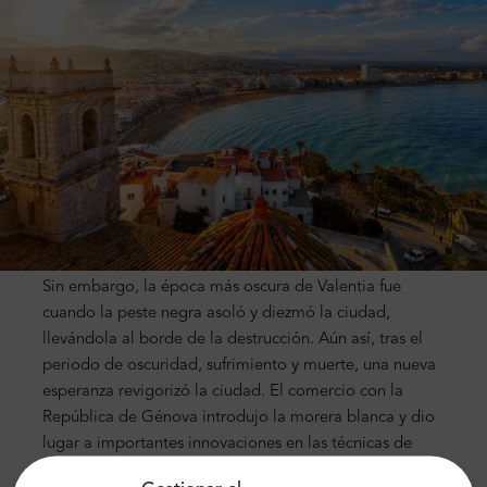
Sin embargo, la época más oscura de Valentia fue
cuando la peste negra asoló y diezmó la ciudad,
llevándola al borde de la destrucción. Aún así, tras el
periodo de oscuridad, sufrimiento y muerte, una nueva
esperanza revigorizó la ciudad. El comercio con la
República de Génova introdujo la morera blanca y dio
lugar a importantes innovaciones en las técnicas de
fabricación de la seda. Gracias a ello, comenzó la Edad