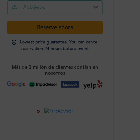
2
viajeros
-
+
Reserve ahora
Adultos
Lowest price guarantee. You can cancel
Estudiantes
reservation 24 hours before event
-
+
Identificación
obligatoria
Más de 1 millón de clientes confían en
nosotros
Niños
-
+
0-12 años