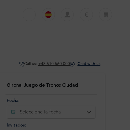
€
€
English
EUR
Su cesta está vacía
£
Polski
GBP
Su cesta está vacía. Añadir primera excursión
o traslado
zł
Deutsch
PLN
Call us:
+48 510 560 000
Chat with us
$
Italiano
USD
Español
Girona: Juego de Tronos Ciudad
Fecha:
Seleccione la fecha
Invitados: