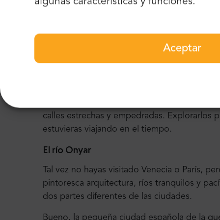
algunas características y funciones.
precedentes.
El Museo de Historia Judía
El Museo de Historia
de los Judíos es un luga
Aceptar
dispuestos a explorar el pasado de los habita
los siglos 9 y 15. Allí, se pueden admirar láp
cotidiana de estas personas.
Además del museo, también vale la pena ver
calles estrechas y empedradas. Explorarlos 
estuvieras viajando en el tiempo.
El río Onyar
Tal vez no hayas visitado Venecia o París, pe
pintoresca arquitectura, ríos tranquilos y p
dos partes diferentes de las ciudades.
Bueno, la pequeña ciudad española de la qu