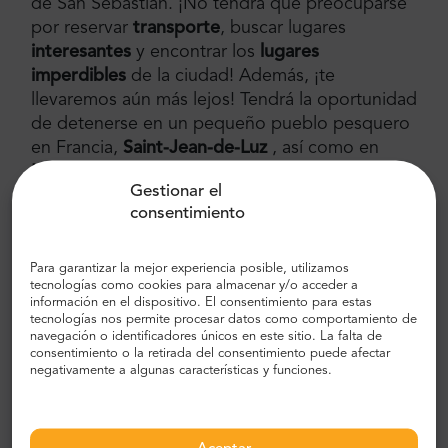
de San Sebastián. ¡No tendrá que preocuparse
por reservar
transporte
, buscar lugares
interesantes
y encontrar los
lugares
imperdibles
de la ciudad! Además, ¡te
llevaremos aún más lejos! Tendrá la oportunidad
de detenerse en un pequeño pueblo pesquero
en Francia,
Saint-Jean-de-Luz
, así como en
Hendaya,
una comuna ubicada en el suroeste
Gestionar el
de Francia. Tenemos experiencia en la
consentimiento
organización de tours y conocemos las
preferencias de nuestros clientes. ¡Confíe en
nuestro conocimiento como lo hicieron casi 1
Para garantizar la mejor experiencia posible, utilizamos
tecnologías como cookies para almacenar y/o acceder a
millón de clientes y disfrute del mejor verano de
información en el dispositivo. El consentimiento para estas
todos! ¡Ayudamos a las personas a explorar el
tecnologías nos permite procesar datos como comportamiento de
navegación o identificadores únicos en este sitio. La falta de
mundo y somos los mejores en él!
consentimiento o la retirada del consentimiento puede afectar
negativamente a algunas características y funciones.
Lugares más visitados fuera de San
Sebastián
Como mencionamos antes, también hay puntos