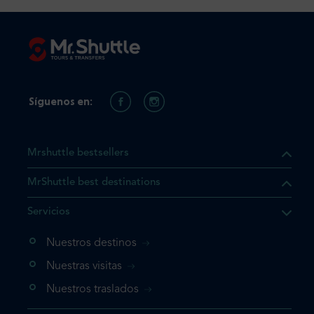
Síguenos en:
Mrshuttle bestsellers
MrShuttle best destinations
e el producto que busca ya
Servicios
 cesta de la compra. Si no
Nuestros destinos
evo, vaya directamente a su
mplete su reserva.
Nuestras visitas
Nuestros traslados
producto una vez