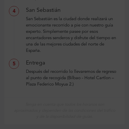
San Sebastián
4
San Sebastián es la ciudad donde realizará un
emocionante recorrido a pie con nuestro guía
experto. Simplemente pasee por esos
encantadores senderos y disfrute del tiempo en
una de las mejores ciudades del norte de
España.
Entrega
5
Después del recorrido lo llevaremos de regreso
al punto de recogida (Bilbao - Hotel Cartlon –
Plaza Federico Moyua 2.)
Tenga en cuenta que todos los horarios son
aproximados y dependen de las condiciones del tráfico
y de la disponibilidad de guías.