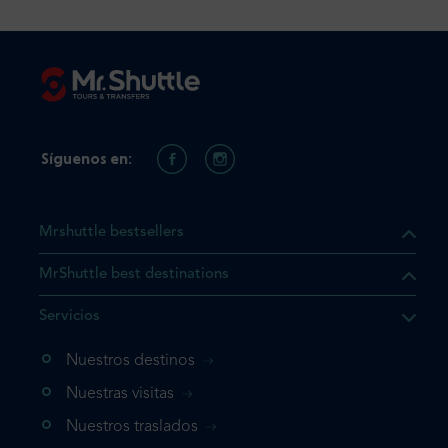
Síguenos en:
Mrshuttle bestsellers
MrShuttle best destinations
e el producto que busca ya
Servicios
 cesta de la compra. Si no
Nuestros destinos
evo, vaya directamente a su
mplete su reserva.
Nuestras visitas
Nuestros traslados