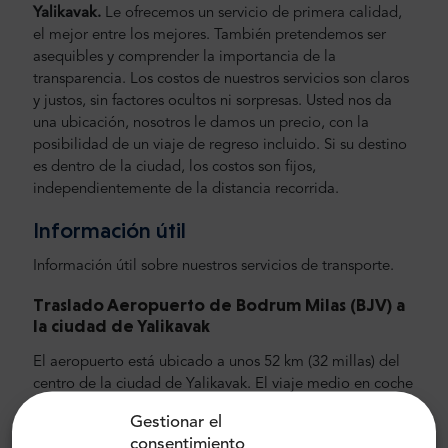
Yalikavak.
Le ofrecemos un servicio de primera calidad,
el mejor entre los mejores. También pretendemos ser
asequibles y comprender la importancia de la
transparencia. Los costos de nuestros servicios son claros
y justos, sin factores ocultos ni sorpresas. Usted nos da
una ubicación, nosotros le damos un precio, con la
posibilidad de un viaje de regreso incluido. Si su destino
es dentro de la ciudad, los costos son fijos,
independientemente de la distancia recorrida.
Información útil
Información útil sobre nuestros servicios de transporte.
Traslado Aeropuerto de Bodrum Milas (BJV) a
la ciudad de Yalikavak
El aeropuerto está ubicado a unos 52 km (32 millas) del
centro de la ciudad de Yalikavak. El viaje medio en coche
desde el aeropuerto hasta el centro de la ciudad dura
Gestionar el
unos 51 minutos.Recomendamos elegir un coche, y aún
consentimiento