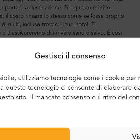
er portarti a destinazione. Per questo motivo,
Accesso
Iscriviti
ittà, il costo rimarrà lo stesso come se fosse proprio
 nulla, incluso trovare il tuo hotel. Ti
ti assicureremo di arrivare sano e salvo. È così
Continuare a utilizzare i seguenti
elementi:
Gestisci il consenso
i ogni mese dal 2003. Serviamo clienti in visita da
 e molte altre città europee. Mr.Shuttle ha
sibile, utilizziamo tecnologie come i cookie pe
assicura di utilizzarlo per fornire un servizio ancora
È possibile utilizzare anche l'e-mail e
so a queste tecnologie ci consente di elaborare 
-Advisor ci premia con un "Certificato di
la password:
Nome:
questo sito. Il mancato consenso o il ritiro del 
e più di 2100 recensioni positive e molti clienti
E-mail:
Cognome:
Password:
Vi