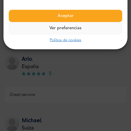
Aceptar
Traslado Aeropuerto de Cuenca a
Valencia - Los viajeros recomiendan
Ver preferencias
esta excursión:
Política de cookies
Ver todas las 3 reseñas
Arlo
,
España
5
Great service
Michael
,
Suiza