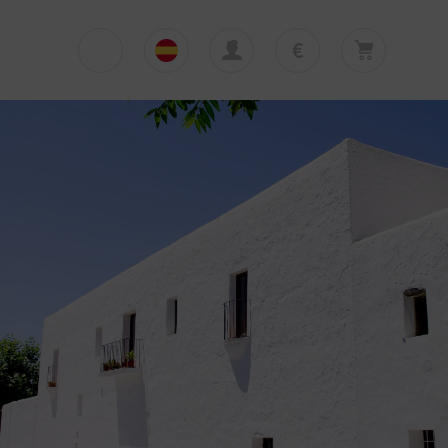
€
€
English
EUR
Su cesta está vacía
£
Polski
GBP
Su cesta está vacía. Añadir primera excursión
o traslado
zł
Deutsch
PLN
$
Italiano
USD
Español