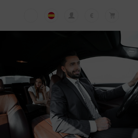
€
€
English
EUR
Su cesta está vacía
£
Polski
GBP
Su cesta está vacía. Añadir primera excursión
o traslado
zł
Deutsch
PLN
$
Italiano
USD
Español