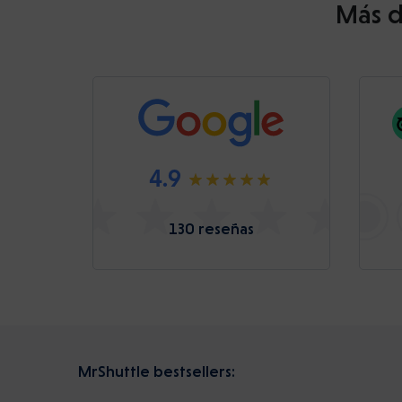
Más d
4.9
130 reseñas
MrShuttle bestsellers: