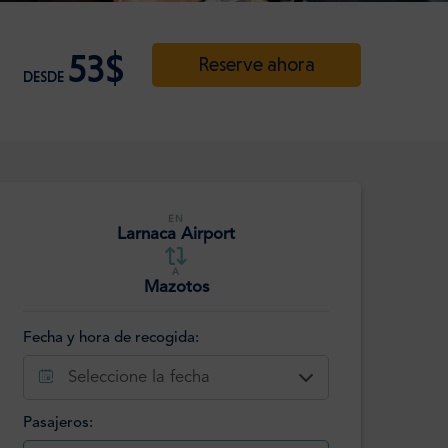
53$
Reserve ahora
DESDE
EN
Larnaca Airport
A
Mazotos
Fecha y hora de recogida:
Seleccione la fecha
Pasajeros: