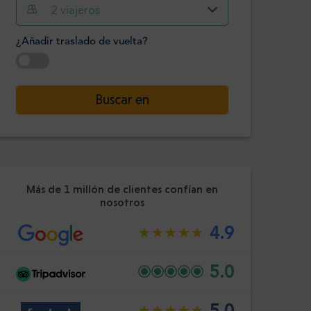
2
viajeros
Hora
Minuto
Confirme
¿Añadir traslado de vuelta?
:
-
+
Pasajeros
Seleccione la fecha
Buscar en
Hora
Minuto
Confirme
:
Más de 1 millón de clientes confían en
nosotros
4.9
5.0