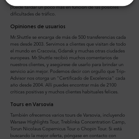
traslado aprovecha la autopista A2. El tiempo total
puede tardar un poco más en función de las posibles
dificultades de tráfico.
Opiniones de usuarios
Mr.Shuttle se encarga de más de 500 transferencias cada
mes desde 2003. Servimos a clientes que visitan de todo
el mundo en Cracovia, Gdansk y muchas otras ciudades
europeas. Mr.Shuttle recibió muchos comentarios de
nuestros clientes, y asegúrese de usarlo para brindar un
servicio aún mejor. Podemos decir con orgullo que Trip-
Advisor nos otorga un "Certificado de Excelencia" cada
año desde 2004. Allí puedes encontrar más de 2100
críticas positivas y muchos clientes habituales felices.
Tours en Varsovia
También ofrecemos varios tours de Varsovia, incluyendo
Warsaw Highlights Tour, Treblinka Concentration Camp,
Torun Nicolaus Copernicus Tour o Chopin Tour. Si está
buscando la mejor oferta, póngase en contacto con