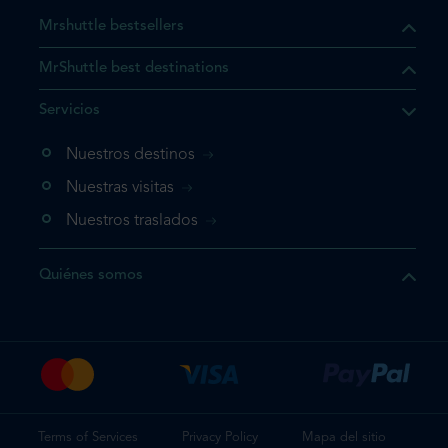
Mrshuttle bestsellers
MrShuttle best destinations
e el producto que busca ya
Servicios
 cesta de la compra. Si no
Nuestros destinos
evo, vaya directamente a su
mplete su reserva.
Nuestras visitas
Nuestros traslados
producto una vez
Quiénes somos
te su reserva
Terms of Services
Privacy Policy
Mapa del sitio