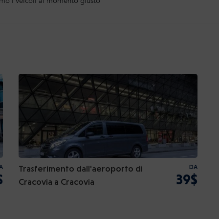
mo i veicoli al momento giusto
A
Trasferimento dall'aeroporto di
DA
$
39$
Cracovia a Cracovia