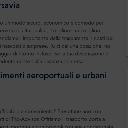
rsavia
le sono un modo sicuro, economico e comodo per
rvizio di alta qualità, il migliore tra i migliori.
ndiamo l'importanza della trasparenza. I costi dei
ri nascosti o sorprese. Tu ci dai una posizione, noi
aggio di ritorno incluso. Se la tua destinazione è
dipendentemente dalla distanza percorsa.
erimenti aeroportuali e urbani
.
e affidabile e conveniente? Prenotane uno con
ti di Trip-Advisor. Offriamo il trasporto porta a
vi, moderni e confortevoli con aria condizionata.