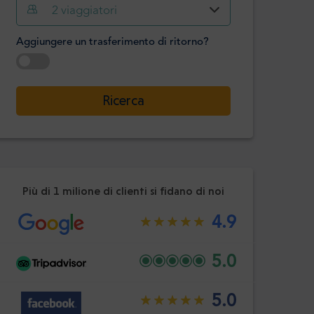
Ora
Minuto
2
viaggiatori
Confermare
:
Aggiungere un trasferimento di ritorno?
-
+
Passeggeri
Selezionare la data
Ricerca
Ora
Minuto
Confermare
:
Più di 1 milione di clienti si fidano di noi
4.9
5.0
5.0