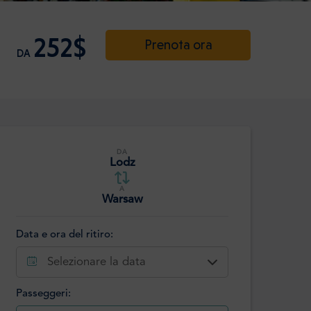
252$
Prenota ora
DA
DA
Lodz
A
Warsaw
Data e ora del ritiro:
Selezionare la data
Passeggeri: