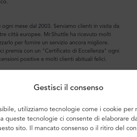
ico.
i ogni mese dal 2003. Serviamo clienti in visita da
tre città europee. Mr.Shuttle ha ricevuto molti
lizzarlo per fornire un servizio ancora migliore.
Accesso
Iscriviti
ci premia con un "Certificato di Eccellenza" ogni
sioni positive e molti clienti abituali felici.
Continuare a utilizzare i seguenti
elementi:
 Warsaw Highlights Tour, Treblinka Concentration
Gestisci il consenso
n Tour. Se stai cercando la migliore offerta, ti
tti per Warsaw Tours.
sibile, utilizziamo tecnologie come i cookie pe
È possibile utilizzare anche l'e-mail e
so a queste tecnologie ci consente di elaborare 
la password:
Nome:
questo sito. Il mancato consenso o il ritiro del 
E-mail: