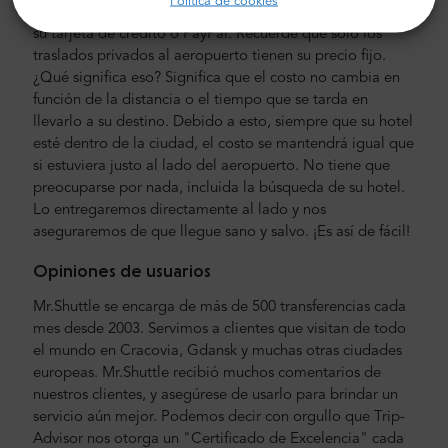
Política de cookies
que pagar en efectivo. Puede pagar por adelantado con
su tarjeta de crédito o PayPal. Recuerde que solo los
traslados privados al aeropuerto tienen su precio fijo.
¿Qué significa eso? Significa que el costo no cambia en
función de la distancia o el tiempo que se tarda en
llevarlo a su destino. Debido a esto, siempre que su hotel
esté dentro de la ciudad, el costo se mantendrá igual que
si estuviera justo al lado del aeropuerto. No tiene que
preocuparse por nada, incluida la búsqueda de su hotel.
Lo entregaremos directamente al lado y nos
aseguraremos de que llegue sano y salvo. ¡Es así de fácil!
Opiniones de usuarios
Mr.Shuttle se encarga de más de 500 transferencias cada
mes desde 2003. Servimos a clientes que visitan de todo
el mundo en Cracovia, Gdansk y muchas otras ciudades
europeas. Mr.Shuttle recibió muchos comentarios de
nuestros clientes, y asegúrese de usarlo para brindar un
servicio aún mejor. Podemos decir con orgullo que Trip-
Advisor nos otorga un "Certificado de Excelencia" cada