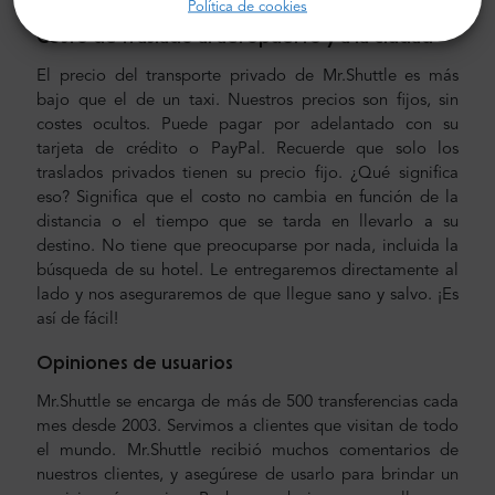
Política de cookies
Costo de traslado al aeropuerto y a la ciudad
El precio del transporte privado de Mr.Shuttle es más
bajo que el de un taxi. Nuestros precios son fijos, sin
costes ocultos. Puede pagar por adelantado con su
tarjeta de crédito o PayPal. Recuerde que solo los
traslados privados tienen su precio fijo. ¿Qué significa
eso? Significa que el costo no cambia en función de la
distancia o el tiempo que se tarda en llevarlo a su
destino. No tiene que preocuparse por nada, incluida la
búsqueda de su hotel. Le entregaremos directamente al
lado y nos aseguraremos de que llegue sano y salvo. ¡Es
así de fácil!
Opiniones de usuarios
Mr.Shuttle se encarga de más de 500 transferencias cada
mes desde 2003. Servimos a clientes que visitan de todo
el mundo. Mr.Shuttle recibió muchos comentarios de
nuestros clientes, y asegúrese de usarlo para brindar un