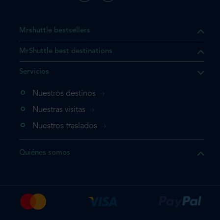
Mrshuttle bestsellers
MrShuttle best destinations
e el producto que busca ya
Servicios
 cesta de la compra. Si no
Nuestros destinos
evo, vaya directamente a su
mplete su reserva.
Nuestras visitas
Nuestros traslados
producto una vez
Quiénes somos
te su reserva