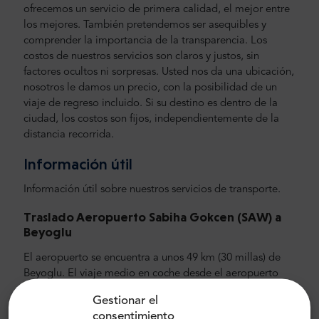
ofrecemos un servicio de primera calidad, el mejor entre
los mejores. También pretendemos ser asequibles y
comprender la importancia de la transparencia. Los
costos de nuestros servicios son claros y justos, sin
factores ocultos ni sorpresas. Usted nos da una ubicación,
nosotros le damos un precio, con la posibilidad de un
viaje de regreso incluido. Si su destino es dentro de la
ciudad, los costos son fijos, independientemente de la
distancia recorrida.
Información útil
Información útil sobre nuestros servicios de transporte.
Traslado Aeropuerto Sabiha Gokcen (SAW) a
Beyoglu
El aeropuerto se encuentra a unos 49 km (30 millas) de
Beyoglu. El viaje medio en coche desde el aeropuerto
hasta el centro de la ciudad dura unos 45
Gestionar el
minutos.Recomendamos elegir un coche, y aún mejor, un
consentimiento