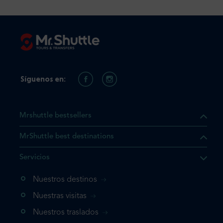
Síguenos en:
Mrshuttle bestsellers
MrShuttle best destinations
e el producto que busca ya
Servicios
 cesta de la compra. Si no
Nuestros destinos
evo, vaya directamente a su
mplete su reserva.
Nuestras visitas
Nuestros traslados