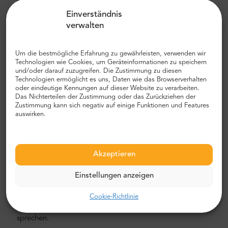
entfernt. Die durchschnittliche Autofahrt vom Flughafen
ins Stadtzentrum dauert etwa 45 Minuten.Wir empfehlen
Einverständnis
Ihnen, ein Auto und noch besser einen privaten
verwalten
Flughafentransfer mit MrShuttle zu wählen. Der schnellste,
sicherste und zuverlässigste Weg, um Ihr Hotel zu
Um die bestmögliche Erfahrung zu gewährleisten, verwenden wir
erreichen, ist der private Transport von Tür zu Tür. Auf
Technologien wie Cookies, um Geräteinformationen zu speichern
diese Weise sparen Sie viel Zeit, da Sie den
und/oder darauf zuzugreifen. Die Zustimmung zu diesen
unangenehmen Prozess überspringen können, Ihre Route
Technologien ermöglicht es uns, Daten wie das Browserverhalten
oder eindeutige Kennungen auf dieser Website zu verarbeiten.
herauszufinden, durch die Stadt zu navigieren und Ihren
Das Nichterteilen der Zustimmung oder das Zurückziehen der
Weg zu finden.
Zustimmung kann sich negativ auf einige Funktionen und Features
auswirken.
Flughafen- und Stadttransfer
Auf der Suche nach einem zuverlässigen und
erschwinglichen Flughafentransfer? Reservieren Sie eines
Akzeptieren
bei Mr.Shuttle, einer Auswahl von Trip-Advisor-Nutzern für
Reisende. Wir bieten Tür-zu-Tür-Transport in neuen,
Einstellungen anzeigen
modernen, komfortablen klimatisierten Mercedes-Benz
Minivans und Minibussen. Unsere Crew besteht aus
Cookie-Richtlinie
erfahrenen erfahrenen Fahrern, die fließend Englisch
sprechen.