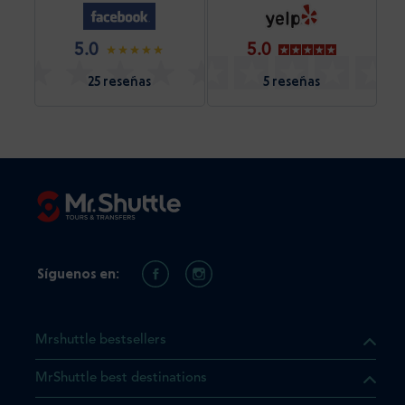
5.0
5.0
25 reseñas
5 reseñas
Síguenos en:
Mrshuttle bestsellers
MrShuttle best destinations