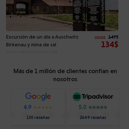
Excursión de un día a Auschwitz
147$
DESDE
134$
Birkenau y mina de sal
El precio más bajo en 30 días:
128$
Más de 1 millón de clientes confían en
nosotros
4.9
5.0
130 reseñas
2649 reseñas