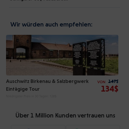
Wir würden auch empfehlen:
Auschwitz Birkenau & Salzbergwerk
147$
VON
134$
Eintägige Tour
Niedrigster Preis in 30 Tagen:
128$
Über 1 Million Kunden vertrauen uns