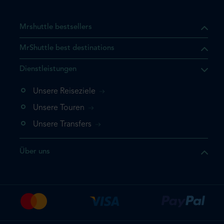
Mrshuttle bestsellers
MrShuttle best destinations
t, dass sich das Produkt, das
Dienstleistungen
n deinem Warenkorb befindet.
 noch einmal hinzufügen
Unsere Reiseziele
 direkt zu deinem Warenkorb
Unsere Touren
e deine Buchung ab.
Unsere Transfers
kt ein weiteres Mal
Über uns
dige deine Buchung