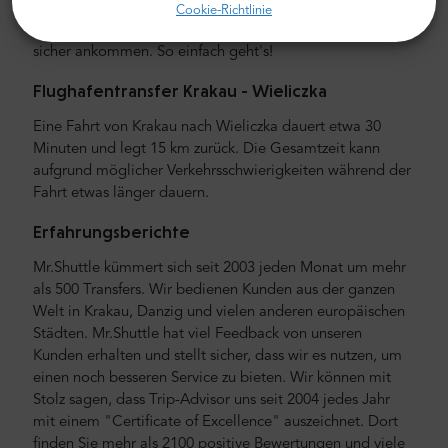
kümmern, einschließlich der Suche nach Ihrem Hotel. Wir
Cookie-Richtlinie
liefern Sie direkt daneben und sorgen dafür, dass Sie
sicher ankommen. So einfach geht's!
Flughafentransfer Krakau - Wieliczka
Eine Fahrt von Krakau nach Wieliczka dauert etwa 30
Minuten und legt 15 km zurück. Die Gesamtzeit kann
aufgrund möglicher Verkehrsschwierigkeiten während der
Fahrt etwas länger dauern.
Erfahrungsberichte
Mr.Shuttle kümmert sich seit 2003 jeden Monat um mehr
als 500 Transfers. Wir bedienen Kunden aus der ganzen
Welt in Krakau, Danzig und vielen anderen europäischen
Städten. Mr.Shuttle hat viel Feedback von unseren
Kunden erhalten und stellt sicher, dass wir es nutzen, um
einen noch besseren Service zu bieten. Wir können mit
Stolz sagen, dass Trip-Advisor uns seit 2004 jedes Jahr
mit einem "Certificate of Excellence" auszeichnet. Dort
finden Sie mehr als 2100 positive Bewertungen und viele