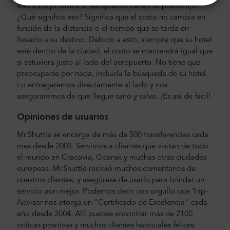
traslados privados al aeropuerto tienen su precio fijo.
¿Qué significa eso? Significa que el costo no cambia en
función de la distancia o el tiempo que se tarda en
llevarlo a su destino. Debido a esto, siempre que su hotel
esté dentro de la ciudad, el costo se mantendrá igual que
si estuviera justo al lado del aeropuerto. No tiene que
preocuparse por nada, incluida la búsqueda de su hotel.
Lo entregaremos directamente al lado y nos
aseguraremos de que llegue sano y salvo. ¡Es así de fácil!
Opiniones de usuarios
Mr.Shuttle se encarga de más de 500 transferencias cada
mes desde 2003. Servimos a clientes que visitan de todo
el mundo en Cracovia, Gdansk y muchas otras ciudades
europeas. Mr.Shuttle recibió muchos comentarios de
nuestros clientes, y asegúrese de usarlo para brindar un
servicio aún mejor. Podemos decir con orgullo que Trip-
Advisor nos otorga un "Certificado de Excelencia" cada
año desde 2004. Allí puedes encontrar más de 2100
críticas positivas y muchos clientes habituales felices.