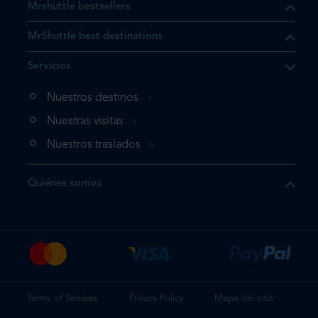
Mrshuttle bestsellers
MrShuttle best destinations
e el producto que busca ya
Servicios
 cesta de la compra. Si no
Nuestros destinos
evo, vaya directamente a su
mplete su reserva.
Nuestras visitas
Nuestros traslados
producto una vez
Quiénes somos
te su reserva
Terms of Services
Privacy Policy
Mapa del sitio