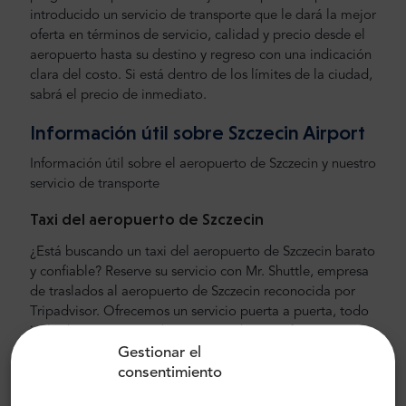
introducido un servicio de transporte que le dará la mejor
oferta en términos de servicio, calidad y precio desde el
aeropuerto hasta su destino y regreso con una indicación
clara del costo. Si está dentro de los límites de la ciudad,
sabrá el precio de inmediato.
Información útil sobre Szczecin Airport
Información útil sobre el aeropuerto de Szczecin y nuestro
servicio de transporte
Taxi del aeropuerto de Szczecin
¿Está buscando un taxi del aeropuerto de Szczecin barato
y confiable? Reserve su servicio con Mr. Shuttle, empresa
de traslados al aeropuerto de Szczecin reconocida por
Tripadvisor. Ofrecemos un servicio puerta a puerta, todo
incluido proporcionado por cómodas mini furgonetas y
Gestionar el
minibuses conducidos por un conductor de habla inglesa.
consentimiento
Nuestro precio es más barato que la tarifa de taxi del
aeropuerto de Szczecin y es fijo, no hay costos ocultos. En