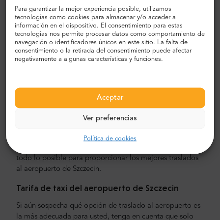
realidad, ni siquiera necesita pagar al conductor, ya que
Para garantizar la mejor experiencia posible, utilizamos
puede completar el pago por adelantado a través de
tecnologías como cookies para almacenar y/o acceder a
PayPal o tarjeta de crédito.
información en el dispositivo. El consentimiento para estas
tecnologías nos permite procesar datos como comportamiento de
Tripadvisor reconoció Szczecin Airport
navegación o identificadores únicos en este sitio. La falta de
consentimiento o la retirada del consentimiento puede afectar
Transfers
negativamente a algunas características y funciones.
Mr. Shuttle ofrece más de 500 servicios diarios desde
2003, sirviendo a clientes de todo el mundo durante su
estancia en Szczecin. Muchos de ellos han compartido su
Aceptar
opinión sobre nosotros en línea.
Estamos orgullosos de
recibir el Certificado de Excelencia de Tripadvisor
Ver preferencias
constantemente desde 2004.
Tenemos más de 2000
críticas positivas y muchos clientes que regresan. Para
Política de cookies
nosotros, eso es una prueba de que estamos haciendo
todo lo posible para proporcionar los mejores traslados
al aeropuerto de Szczecin.
Tarifa de taxi del aeropuerto de Szczecin
Si aún sospecha qué opción de traslado al aeropuerto es
la más adecuada para usted, tenga en cuenta que solo