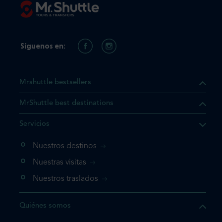
Síguenos en:
Mrshuttle bestsellers
MrShuttle best destinations
e el producto que busca ya
Servicios
 cesta de la compra. Si no
Nuestros destinos
evo, vaya directamente a su
mplete su reserva.
Nuestras visitas
Nuestros traslados
producto una vez
Quiénes somos